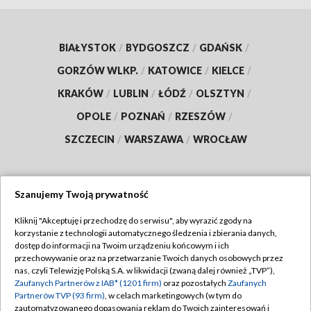
BIAŁYSTOK
/
BYDGOSZCZ
/
GDAŃSK
/
GORZÓW WLKP.
/
KATOWICE
/
KIELCE
/
KRAKÓW
/
LUBLIN
/
ŁÓDŹ
/
OLSZTYN
/
OPOLE
/
POZNAŃ
/
RZESZÓW
/
SZCZECIN
/
WARSZAWA
/
WROCŁAW
Szanujemy Twoją prywatność
Dołącz do nas:
Kliknij "Akceptuję i przechodzę do serwisu", aby wyrazić zgody na
korzystanie z technologii automatycznego śledzenia i zbierania danych,
TVP
dostęp do informacji na Twoim urządzeniu końcowym i ich
Abonament TVP
przechowywanie oraz na przetwarzanie Twoich danych osobowych przez
Regulamin TVP
nas, czyli Telewizję Polską S.A. w likwidacji (zwaną dalej również „TVP”),
Emisja w TVP
Zaufanych Partnerów z IAB* (1201 firm)
oraz pozostałych
Zaufanych
Polityka prywatności
Partnerów TVP (93 firm)
, w celach marketingowych (w tym do
Centrum informacji TVP
Moje zgody
zautomatyzowanego dopasowania reklam do Twoich zainteresowań i