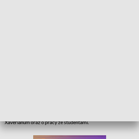
Oblicza wiary - 13 listopada 2022
Kiermasz i lekcje z misjonarzem. W Krapkowicach w
Zespole Szkół Zawodowych im. Piastów Opolskich
uczniowie mieli okazję posłuchać o pracy
misjonarzy, a także wesprzeć dzieła misyjne.
A w drugiej części programu o. Jarosław Studziński SJ
opowiada o Jezuickim Ośrodku Formacji i Kultury
Xaverianum oraz o pracy ze studentami.