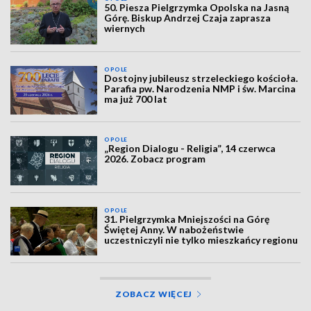
50. Piesza Pielgrzymka Opolska na Jasną
Górę. Biskup Andrzej Czaja zaprasza
wiernych
OPOLE
Dostojny jubileusz strzeleckiego kościoła.
Parafia pw. Narodzenia NMP i św. Marcina
ma już 700 lat
OPOLE
„Region Dialogu - Religia”, 14 czerwca
2026. Zobacz program
OPOLE
31. Pielgrzymka Mniejszości na Górę
Świętej Anny. W nabożeństwie
uczestniczyli nie tylko mieszkańcy regionu
ZOBACZ WIĘCEJ