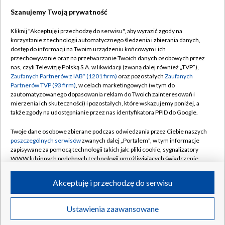
Szanujemy Twoją prywatność
Dołącz do nas:
Kliknij "Akceptuję i przechodzę do serwisu", aby wyrazić zgody na
korzystanie z technologii automatycznego śledzenia i zbierania danych,
TVP
dostęp do informacji na Twoim urządzeniu końcowym i ich
Abonament TVP
przechowywanie oraz na przetwarzanie Twoich danych osobowych przez
Regulamin TVP
nas, czyli Telewizję Polską S.A. w likwidacji (zwaną dalej również „TVP”),
Emisja w TVP
Polityka prywatności
Zaufanych Partnerów z IAB* (1201 firm)
oraz pozostałych
Zaufanych
Partnerów TVP (93 firm)
, w celach marketingowych (w tym do
Centrum informacji TVP
Moje zgody
zautomatyzowanego dopasowania reklam do Twoich zainteresowań i
mierzenia ich skuteczności) i pozostałych, które wskazujemy poniżej, a
Naziemna Telewizja Cyfrowa
Pomoc
także zgody na udostępnianie przez nas identyfikatora PPID do Google.
Sklep TVP
Biuro reklamy
Twoje dane osobowe zbierane podczas odwiedzania przez Ciebie naszych
Rada Programowa
Kontakt
poszczególnych serwisów
zwanych dalej „Portalem”, w tym informacje
zapisywane za pomocą technologii takich jak: pliki cookie, sygnalizatory
System NOS
WWW lub innych podobnych technologii umożliwiających świadczenie
dopasowanych i bezpiecznych usług, personalizację treści oraz reklam,
Informacje o nadawcy
Kanały
udostępnianie funkcji mediów społecznościowych oraz analizowanie
Akceptuję i przechodzę do serwisu
ruchu w Internecie.
Program dla prasy
©2026 Telewizja Polska S.A. w likwidacji
Biuro Reklamy
Twoje dane osobowe zbierane podczas odwiedzania przez Ciebie
Ustawienia zaawansowane
poszczególnych serwisów
na Portalu, takie jak adresy IP, identyfikatory
Ogłoszenie przetargowe
Twoich urządzeń końcowych i identyfikatory plików cookie, informacje o