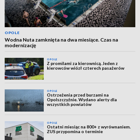
OPOLE
Wodna Nuta zamknięta na dwa miesiące. Czas na
modernizację
OPOLE
Z promilami za kierownicą. Jeden z
kierowców wiózł czterech pasażerów
OPOLE
Ostrzeżenia przed burzami na
Opolszczyźnie. Wydano alerty dla
wszystkich powiatów
OPOLE
Ostatni miesiąc na 800+ z wyrównaniem.
ZUS przypomina o terminie