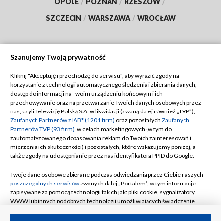
OPOLE
/
POZNAŃ
/
RZESZÓW
/
SZCZECIN
/
WARSZAWA
/
WROCŁAW
Szanujemy Twoją prywatność
Dołącz do nas:
Kliknij "Akceptuję i przechodzę do serwisu", aby wyrazić zgody na
korzystanie z technologii automatycznego śledzenia i zbierania danych,
TVP
dostęp do informacji na Twoim urządzeniu końcowym i ich
Abonament TVP
przechowywanie oraz na przetwarzanie Twoich danych osobowych przez
Regulamin TVP
nas, czyli Telewizję Polską S.A. w likwidacji (zwaną dalej również „TVP”),
Emisja w TVP
Zaufanych Partnerów z IAB* (1201 firm)
oraz pozostałych
Zaufanych
Polityka prywatności
Partnerów TVP (93 firm)
, w celach marketingowych (w tym do
Centrum informacji TVP
Moje zgody
zautomatyzowanego dopasowania reklam do Twoich zainteresowań i
mierzenia ich skuteczności) i pozostałych, które wskazujemy poniżej, a
Naziemna Telewizja Cyfrowa
Pomoc
także zgody na udostępnianie przez nas identyfikatora PPID do Google.
Sklep TVP
Biuro reklamy
Twoje dane osobowe zbierane podczas odwiedzania przez Ciebie naszych
Rada Programowa
poszczególnych serwisów
zwanych dalej „Portalem”, w tym informacje
Kontakt
zapisywane za pomocą technologii takich jak: pliki cookie, sygnalizatory
System NOS
WWW lub innych podobnych technologii umożliwiających świadczenie
dopasowanych i bezpiecznych usług, personalizację treści oraz reklam,
Informacje o nadawcy
Kanały
udostępnianie funkcji mediów społecznościowych oraz analizowanie