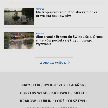
OPOLE
Na tropie ramienic. Opolska kamionka
przyciąga naukowców
OPOLE
Skuterami z Brzegu do Świnoujścia. Grupa
śmiałków podjęła się trzydniowego
wyzwania
ZOBACZ WIĘCEJ
BIAŁYSTOK
/
BYDGOSZCZ
/
GDAŃSK
/
GORZÓW WLKP.
/
KATOWICE
/
KIELCE
/
KRAKÓW
/
LUBLIN
/
ŁÓDŹ
/
OLSZTYN
/