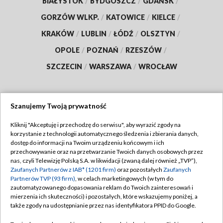
BIAŁYSTOK
/
BYDGOSZCZ
/
GDAŃSK
/
GORZÓW WLKP.
/
KATOWICE
/
KIELCE
/
KRAKÓW
/
LUBLIN
/
ŁÓDŹ
/
OLSZTYN
/
OPOLE
/
POZNAŃ
/
RZESZÓW
/
SZCZECIN
/
WARSZAWA
/
WROCŁAW
Szanujemy Twoją prywatność
Dołącz do nas:
Kliknij "Akceptuję i przechodzę do serwisu", aby wyrazić zgody na
korzystanie z technologii automatycznego śledzenia i zbierania danych,
TVP
dostęp do informacji na Twoim urządzeniu końcowym i ich
Abonament TVP
przechowywanie oraz na przetwarzanie Twoich danych osobowych przez
Regulamin TVP
nas, czyli Telewizję Polską S.A. w likwidacji (zwaną dalej również „TVP”),
Emisja w TVP
Zaufanych Partnerów z IAB* (1201 firm)
oraz pozostałych
Zaufanych
Polityka prywatności
Partnerów TVP (93 firm)
, w celach marketingowych (w tym do
Centrum informacji TVP
Moje zgody
zautomatyzowanego dopasowania reklam do Twoich zainteresowań i
mierzenia ich skuteczności) i pozostałych, które wskazujemy poniżej, a
Naziemna Telewizja Cyfrowa
Pomoc
także zgody na udostępnianie przez nas identyfikatora PPID do Google.
Sklep TVP
Biuro reklamy