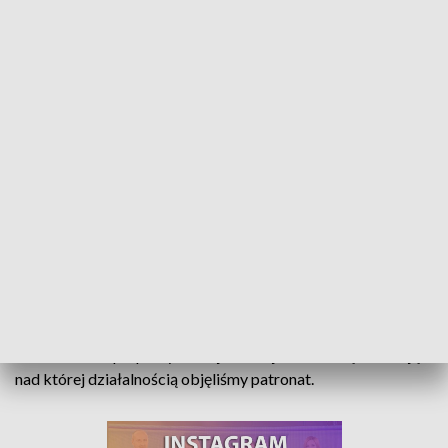
Młodzi adepci telewizji. Szkolna TV pod naszym patronatem
Ile waży telewizyjna kamera? Jak siedzi się za prezenterskim
stołem? Tego i wielu innych ciekawostek dowiedzieć się
mogli uczniowie Publicznej Szkoły Podstawowej nr 4 ze
Strzelec Opolskich, którzy odwiedzili siedzibę TVP3 Opole.
To element współpracy naszej redakcji ze szkolną telewizją,
nad której działalnością objęliśmy patronat.