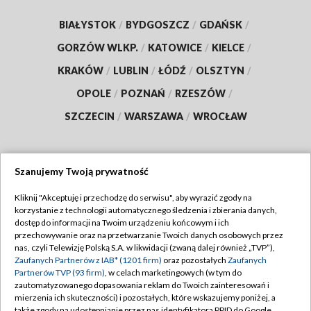
BIAŁYSTOK
/
BYDGOSZCZ
/
GDAŃSK
/
GORZÓW WLKP.
/
KATOWICE
/
KIELCE
/
KRAKÓW
/
LUBLIN
/
ŁÓDŹ
/
OLSZTYN
/
OPOLE
/
POZNAŃ
/
RZESZÓW
/
SZCZECIN
/
WARSZAWA
/
WROCŁAW
Szanujemy Twoją prywatność
Dołącz do nas:
Kliknij "Akceptuję i przechodzę do serwisu", aby wyrazić zgody na
korzystanie z technologii automatycznego śledzenia i zbierania danych,
TVP
dostęp do informacji na Twoim urządzeniu końcowym i ich
Abonament TVP
przechowywanie oraz na przetwarzanie Twoich danych osobowych przez
Regulamin TVP
nas, czyli Telewizję Polską S.A. w likwidacji (zwaną dalej również „TVP”),
Emisja w TVP
Zaufanych Partnerów z IAB* (1201 firm)
oraz pozostałych
Zaufanych
Polityka prywatności
Partnerów TVP (93 firm)
, w celach marketingowych (w tym do
Centrum informacji TVP
Moje zgody
zautomatyzowanego dopasowania reklam do Twoich zainteresowań i
mierzenia ich skuteczności) i pozostałych, które wskazujemy poniżej, a
Naziemna Telewizja Cyfrowa
Pomoc
także zgody na udostępnianie przez nas identyfikatora PPID do Google.