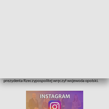
Odznaczenia dla zasłużonych Opolan. Medale wręczył wojewoda
59 osób zostało uhonorowanych Krzyżami Zasługi,
Medalami Stulecia Odzyskania Niepodległości oraz
Medalami za Długoletnią Służbę. Odznaczenia w imieniu
prezydenta Rzeczypospolitej wręczył wojewoda opolski.