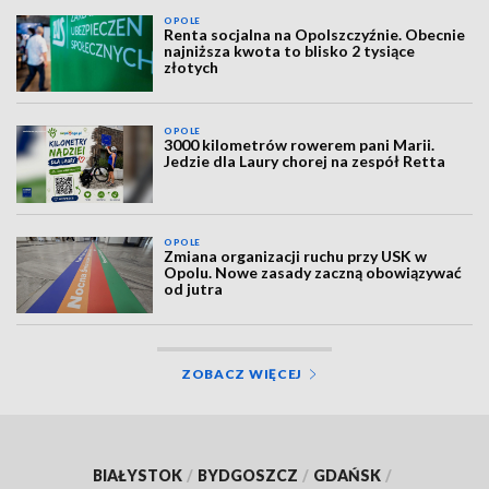
OPOLE
Renta socjalna na Opolszczyźnie. Obecnie
najniższa kwota to blisko 2 tysiące
złotych
OPOLE
3000 kilometrów rowerem pani Marii.
Jedzie dla Laury chorej na zespół Retta
OPOLE
Zmiana organizacji ruchu przy USK w
Opolu. Nowe zasady zaczną obowiązywać
od jutra
ZOBACZ WIĘCEJ
BIAŁYSTOK
/
BYDGOSZCZ
/
GDAŃSK
/