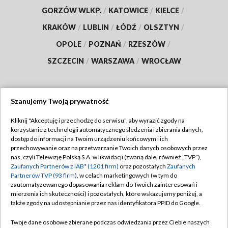
GORZÓW WLKP.
/
KATOWICE
/
KIELCE
/
KRAKÓW
/
LUBLIN
/
ŁÓDŹ
/
OLSZTYN
/
OPOLE
/
POZNAŃ
/
RZESZÓW
/
SZCZECIN
/
WARSZAWA
/
WROCŁAW
Szanujemy Twoją prywatność
Dołącz do nas:
Kliknij "Akceptuję i przechodzę do serwisu", aby wyrazić zgody na
korzystanie z technologii automatycznego śledzenia i zbierania danych,
TVP
dostęp do informacji na Twoim urządzeniu końcowym i ich
Abonament TVP
przechowywanie oraz na przetwarzanie Twoich danych osobowych przez
Regulamin TVP
nas, czyli Telewizję Polską S.A. w likwidacji (zwaną dalej również „TVP”),
Emisja w TVP
Zaufanych Partnerów z IAB* (1201 firm)
oraz pozostałych
Zaufanych
Polityka prywatności
Partnerów TVP (93 firm)
, w celach marketingowych (w tym do
Centrum informacji TVP
Moje zgody
zautomatyzowanego dopasowania reklam do Twoich zainteresowań i
mierzenia ich skuteczności) i pozostałych, które wskazujemy poniżej, a
Naziemna Telewizja Cyfrowa
Pomoc
także zgody na udostępnianie przez nas identyfikatora PPID do Google.
Sklep TVP
Biuro reklamy
Twoje dane osobowe zbierane podczas odwiedzania przez Ciebie naszych