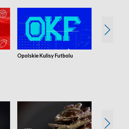
Opolskie Kulisy Futbolu
Złote chwile
sportu