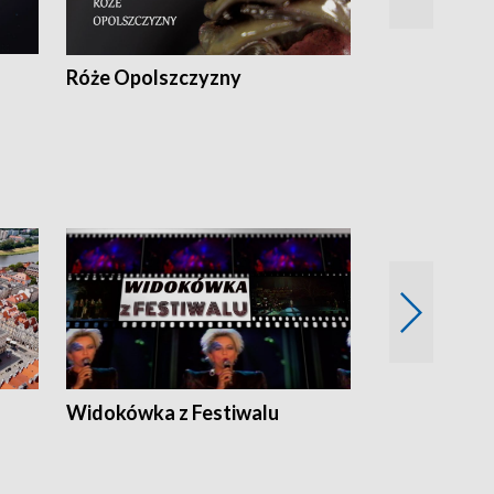
Róże Opolszczyzny
Czas report
Widokówka z Festiwalu
Strefa Kultu