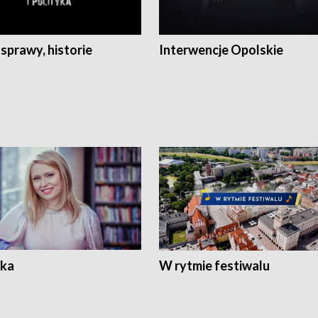
 sprawy, historie
Interwencje Opolskie
ka
W rytmie festiwalu