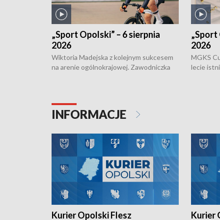
„Sport Opolski” – 6 sierpnia
„Sport 
2026
2026
Wiktoria Madejska z kolejnym sukcesem
MGKS Cuk
na arenie ogólnokrajowej. Zawodniczka
lecie ist
Klubu Kolarskiego Ziemia Brzeska
odbył się
została podwójna Mistrzynią Polski
również o
Juniorów Młodszych w kolarstwie
Otwartyc
torowym.
plażowej
INFORMACJE
meczu Ko
Kurier Opolski Flesz
Kurier 