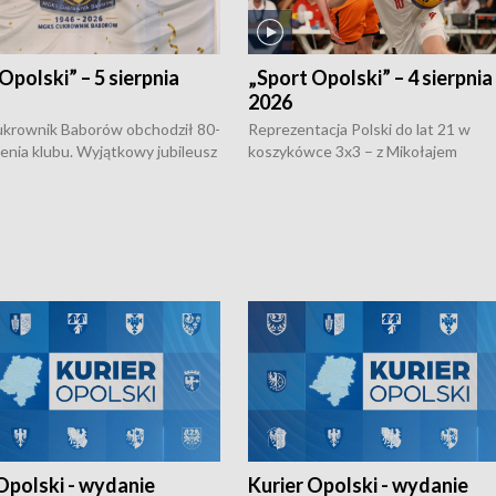
Opolski” – 5 sierpnia
„Sport Opolski” – 4 sierpnia
2026
rownik Baborów obchodził 80-
Reprezentacja Polski do lat 21 w
nienia klubu. Wyjątkowy jubileusz
koszykówce 3x3 – z Mikołajem
 na sportowo. W programie
Kowalczykiem z opolskiego AZS-u 
 turnieju eliminacyjnym
składzie - wygrała dwa z trzech tur
h Mistrzostw w siatkówce
w ramach Ligi Narodów. Rywalizacja
 amatorów w Opolu oraz o
odbyła się w węgierskim Szolnok.
lejarza Opole. Zapraszamy!
Opolski - wydanie
Kurier Opolski - wydanie