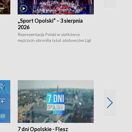
„Sport Opolski” – 3 sierpnia
„Sport Opolsk
2026
Reprezentacja P
mężczyzn w półfi
Reprezentacja Polski w siatkówce
meczu ćwierćfin
mężczyzn obroniła tytuł zdobywców Ligi
Biało-Czerwoni p
w
Narodów. W finale pokonali Amerykanów
Ningbo Ukraińcó
niejów
po tie-breaku. W meczu nie zabrakło
opolskich wątków.
7 dni Opolskie - Flesz
Opolskie o 