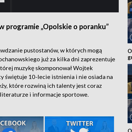
 w programie „Opolskie o poranku”
rawdzanie pustostanów, w których mogą
O
g
ochanowskiego już za kilka dni zaprezentuje
 której muzykę skomponował Wojtek
świętuje 10-lecie istnienia i nie osiada na
ży, które rozwiną ich talenty jest coraz
iteraturze i informacje sportowe.
O