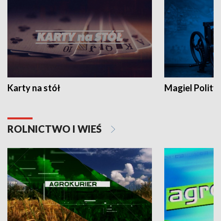
Karty na stół
Magiel Polity
ROLNICTWO I WIEŚ