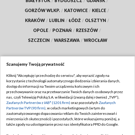
BIAŁYSTOK
/
BYDGOSZCZ
/
GDAŃSK
/
GORZÓW WLKP.
/
KATOWICE
/
KIELCE
/
KRAKÓW
/
LUBLIN
/
ŁÓDŹ
/
OLSZTYN
/
OPOLE
/
POZNAŃ
/
RZESZÓW
/
SZCZECIN
/
WARSZAWA
/
WROCŁAW
Szanujemy Twoją prywatność
Dołącz do nas:
Kliknij "Akceptuję i przechodzę do serwisu", aby wyrazić zgody na
korzystanie z technologii automatycznego śledzenia i zbierania danych,
TVP
dostęp do informacji na Twoim urządzeniu końcowym i ich
Abonament TVP
przechowywanie oraz na przetwarzanie Twoich danych osobowych przez
Regulamin TVP
nas, czyli Telewizję Polską S.A. w likwidacji (zwaną dalej również „TVP”),
Emisja w TVP
Zaufanych Partnerów z IAB* (1201 firm)
oraz pozostałych
Zaufanych
Polityka prywatności
Partnerów TVP (93 firm)
, w celach marketingowych (w tym do
Centrum informacji TVP
Moje zgody
zautomatyzowanego dopasowania reklam do Twoich zainteresowań i
mierzenia ich skuteczności) i pozostałych, które wskazujemy poniżej, a
Naziemna Telewizja Cyfrowa
Pomoc
także zgody na udostępnianie przez nas identyfikatora PPID do Google.
Sklep TVP
Biuro reklamy