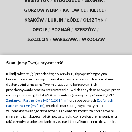
BIAŁYSTOK
/
BYDGOSZCZ
/
GDAŃSK
/
GORZÓW WLKP.
/
KATOWICE
/
KIELCE
/
KRAKÓW
/
LUBLIN
/
ŁÓDŹ
/
OLSZTYN
/
OPOLE
/
POZNAŃ
/
RZESZÓW
/
SZCZECIN
/
WARSZAWA
/
WROCŁAW
Szanujemy Twoją prywatność
Dołącz do nas:
Kliknij "Akceptuję i przechodzę do serwisu", aby wyrazić zgody na
korzystanie z technologii automatycznego śledzenia i zbierania danych,
TVP
dostęp do informacji na Twoim urządzeniu końcowym i ich
Abonament TVP
przechowywanie oraz na przetwarzanie Twoich danych osobowych przez
Regulamin TVP
nas, czyli Telewizję Polską S.A. w likwidacji (zwaną dalej również „TVP”),
Emisja w TVP
Zaufanych Partnerów z IAB* (1201 firm)
oraz pozostałych
Zaufanych
Polityka prywatności
Partnerów TVP (93 firm)
, w celach marketingowych (w tym do
Centrum informacji TVP
Moje zgody
zautomatyzowanego dopasowania reklam do Twoich zainteresowań i
mierzenia ich skuteczności) i pozostałych, które wskazujemy poniżej, a
Naziemna Telewizja Cyfrowa
Pomoc
także zgody na udostępnianie przez nas identyfikatora PPID do Google.
Sklep TVP
Biuro reklamy