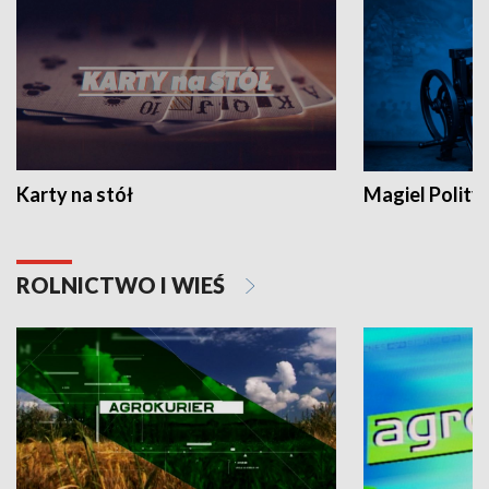
Karty na stół
Magiel Polity
ROLNICTWO I WIEŚ