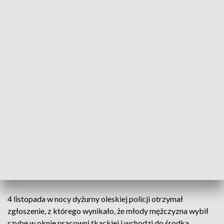
Fot. KPP Olesno
Kilka chwil po przyjęciu zgłoszenie o włamaniu,
policjanci z Olesna zatrzymali 24-latka. Mężczyzna
podejrzany jest o kradzież z włamaniem do jednej z
pracowni na terenie miasta. Włamywacz ukradł aparat
fotograficzny oraz tablet.
4 listopada w nocy dyżurny oleskiej policji otrzymał
zgłoszenie, z którego wynikało, że młody mężczyzna wybił
szybę w oknie pracowni tkackiej i wchodzi do środka.