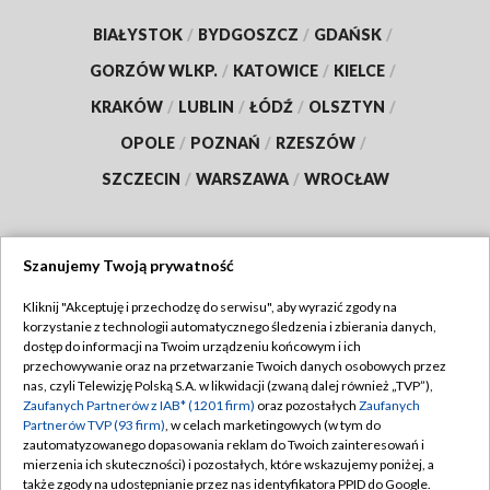
BIAŁYSTOK
/
BYDGOSZCZ
/
GDAŃSK
/
GORZÓW WLKP.
/
KATOWICE
/
KIELCE
/
KRAKÓW
/
LUBLIN
/
ŁÓDŹ
/
OLSZTYN
/
OPOLE
/
POZNAŃ
/
RZESZÓW
/
SZCZECIN
/
WARSZAWA
/
WROCŁAW
Szanujemy Twoją prywatność
Dołącz do nas:
Kliknij "Akceptuję i przechodzę do serwisu", aby wyrazić zgody na
korzystanie z technologii automatycznego śledzenia i zbierania danych,
TVP
dostęp do informacji na Twoim urządzeniu końcowym i ich
Abonament TVP
przechowywanie oraz na przetwarzanie Twoich danych osobowych przez
Regulamin TVP
nas, czyli Telewizję Polską S.A. w likwidacji (zwaną dalej również „TVP”),
Emisja w TVP
Polityka prywatności
Zaufanych Partnerów z IAB* (1201 firm)
oraz pozostałych
Zaufanych
Partnerów TVP (93 firm)
, w celach marketingowych (w tym do
Centrum informacji TVP
Moje zgody
zautomatyzowanego dopasowania reklam do Twoich zainteresowań i
mierzenia ich skuteczności) i pozostałych, które wskazujemy poniżej, a
Naziemna Telewizja Cyfrowa
Pomoc
także zgody na udostępnianie przez nas identyfikatora PPID do Google.