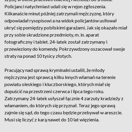
Policjanci natychmiast udali się w rejon zgłoszenia.
Kilkanaście minut później zatrzymali mężczyznę, który
odpowiadał rysopisowi a na widok policjantów usiłował
ukryć się pomiędzy pobliskimi garażami. Jak się okazało miał
przy sobie skradzione przedmioty, m. in. aparat
fotograficzny i tablet. 24-latek został zatrzymany i
przewieziony do komendy. Pokrzywdzony oszacował swoje
straty na ponad 10 tysicy złotych.
Pracujący nad sprawą kryminalni ustalili, że młody
mężczyzna jest sprawcą kilku innych włamań na terenie
powiatu oleskiego i kluczborskiego, których miał się
dopuścić na przestrzeni czerwca i lipca tego roku.
Zatrzymany 24-latek usłyszał łącznie 4 zarzuty kradzieży z
włamaniem, do których się przyznał. Teraz jego sprawą
zajmie się sąd, do tego czasu będzie przebywał w areszcie.
Musi się liczyć z karą nawet do 10 lat więzienia.