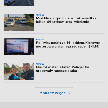
OPOLE
Miał blisko 3 promile, a i tak wsiadł za
kółko. 64-latkowi grozi więzienie
OPOLE
Policyjny pościg za 14-latkiem. Kierowca
motoroweru stanie przed sądem [FILM]
OPOLE
Nie był w stanie latać. Policjantki
uratowały rannego ptaka
ZOBACZ WIĘCEJ