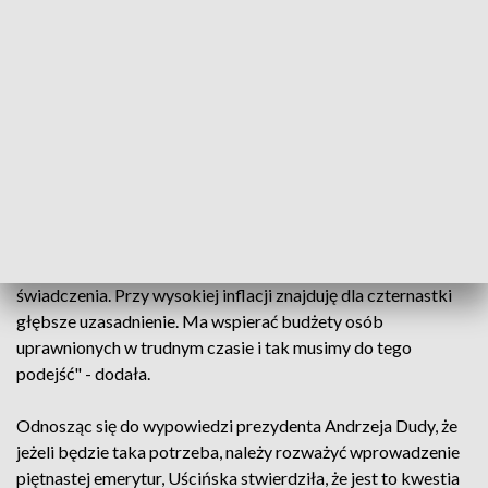
służby mundurowe, wyniesie około 40 mld zł" - powiedziała.
Pytana o zapowiedź premiera Mateusza Morawieckiego, że
czternasta emerytura ma zostać na stałe wpisana do systemu,
prezes ZUS oceniła, że rozwiązania jednorazowe są na pewno
bezpieczniejsze dla finansów państwa, bo nie zaciąga się
nimi zobowiązań na stałe. Zaznaczyła, że w tym roku tylko
ZUS wydał na to dodatkowe świadczenie blisko 9 mld zł.
"Oczywiście pozostaje pytanie, jaki charakter powinno mieć
to świadczenie. Obecnie należy je zakwalifikować jako
dochód gwarantowany wypłacany w formie dodatku do
świadczenia. Przy wysokiej inflacji znajduję dla czternastki
głębsze uzasadnienie. Ma wspierać budżety osób
uprawnionych w trudnym czasie i tak musimy do tego
podejść" - dodała.
Odnosząc się do wypowiedzi prezydenta Andrzeja Dudy, że
jeżeli będzie taka potrzeba, należy rozważyć wprowadzenie
piętnastej emerytur, Uścińska stwierdziła, że jest to kwestia