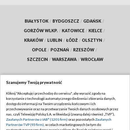
BIAŁYSTOK
/
BYDGOSZCZ
/
GDAŃSK
/
GORZÓW WLKP.
/
KATOWICE
/
KIELCE
/
KRAKÓW
/
LUBLIN
/
ŁÓDŹ
/
OLSZTYN
/
OPOLE
/
POZNAŃ
/
RZESZÓW
/
SZCZECIN
/
WARSZAWA
/
WROCŁAW
Szanujemy Twoją prywatność
Dołącz do nas:
Kliknij "Akceptuję i przechodzę do serwisu", aby wyrazić zgody na
korzystanie z technologii automatycznego śledzenia i zbierania danych,
TVP
dostęp do informacji na Twoim urządzeniu końcowym i ich
Abonament TVP
przechowywanie oraz na przetwarzanie Twoich danych osobowych przez
Regulamin TVP
nas, czyli Telewizję Polską S.A. w likwidacji (zwaną dalej również „TVP”),
Emisja w TVP
Polityka prywatności
Zaufanych Partnerów z IAB* (1201 firm)
oraz pozostałych
Zaufanych
Partnerów TVP (93 firm)
, w celach marketingowych (w tym do
Centrum informacji TVP
Moje zgody
zautomatyzowanego dopasowania reklam do Twoich zainteresowań i