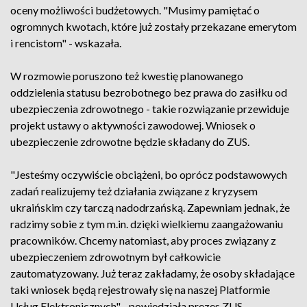
oceny możliwości budżetowych. "Musimy pamiętać o
ogromnych kwotach, które już zostały przekazane emerytom
i rencistom" - wskazała.
W rozmowie poruszono też kwestię planowanego
oddzielenia statusu bezrobotnego bez prawa do zasiłku od
ubezpieczenia zdrowotnego - takie rozwiązanie przewiduje
projekt ustawy o aktywności zawodowej. Wniosek o
ubezpieczenie zdrowotne będzie składany do ZUS.
"Jesteśmy oczywiście obciążeni, bo oprócz podstawowych
zadań realizujemy też działania związane z kryzysem
ukraińskim czy tarczą nadodrzańską. Zapewniam jednak, że
radzimy sobie z tym m.in. dzięki wielkiemu zaangażowaniu
pracowników. Chcemy natomiast, aby proces związany z
ubezpieczeniem zdrowotnym był całkowicie
zautomatyzowany. Już teraz zakładamy, że osoby składające
taki wniosek będą rejestrowały się na naszej Platformie
Usług Elektronicznych" - powiedziała prezes ZUS.