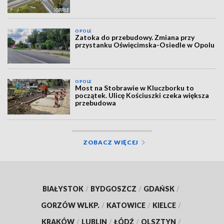
OPOLE
Zatoka do przebudowy. Zmiana przy
przystanku Oświęcimska-Osiedle w Opolu
OPOLE
Most na Stobrawie w Kluczborku to
początek. Ulicę Kościuszki czeka większa
przebudowa
ZOBACZ WIĘCEJ
BIAŁYSTOK
/
BYDGOSZCZ
/
GDAŃSK
/
GORZÓW WLKP.
/
KATOWICE
/
KIELCE
/
KRAKÓW
/
LUBLIN
/
ŁÓDŹ
/
OLSZTYN
/