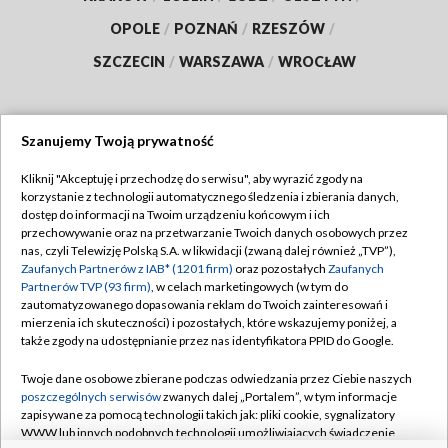
OPOLE
/
POZNAŃ
/
RZESZÓW
/
SZCZECIN
/
WARSZAWA
/
WROCŁAW
Szanujemy Twoją prywatność
Dołącz do nas:
Kliknij "Akceptuję i przechodzę do serwisu", aby wyrazić zgody na
korzystanie z technologii automatycznego śledzenia i zbierania danych,
TVP
dostęp do informacji na Twoim urządzeniu końcowym i ich
Abonament TVP
przechowywanie oraz na przetwarzanie Twoich danych osobowych przez
Regulamin TVP
nas, czyli Telewizję Polską S.A. w likwidacji (zwaną dalej również „TVP”),
Emisja w TVP
Polityka prywatności
Zaufanych Partnerów z IAB* (1201 firm)
oraz pozostałych
Zaufanych
Partnerów TVP (93 firm)
, w celach marketingowych (w tym do
Centrum informacji TVP
Moje zgody
zautomatyzowanego dopasowania reklam do Twoich zainteresowań i
mierzenia ich skuteczności) i pozostałych, które wskazujemy poniżej, a
Naziemna Telewizja Cyfrowa
Pomoc
także zgody na udostępnianie przez nas identyfikatora PPID do Google.
Sklep TVP
Biuro reklamy
Twoje dane osobowe zbierane podczas odwiedzania przez Ciebie naszych
Rada Programowa
Kontakt
poszczególnych serwisów
zwanych dalej „Portalem”, w tym informacje
zapisywane za pomocą technologii takich jak: pliki cookie, sygnalizatory
System NOS
WWW lub innych podobnych technologii umożliwiających świadczenie