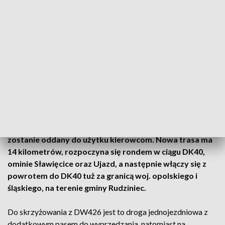
fot. GDDKiA Opole
To kolejny odcinek obwodnicy Kędzierzyna-Koźla, który
zostanie oddany do użytku kierowcom. Nowa trasa ma
14 kilometrów, rozpoczyna się rondem w ciągu DK40,
ominie Sławięcice oraz Ujazd, a następnie włączy się z
powrotem do DK40 tuż za granicą woj. opolskiego i
śląskiego, na terenie gminy Rudziniec.
Do skrzyżowania z DW426 jest to droga jednojezdniowa z
dodatkowym pasem do wyprzedzania, natomiast na