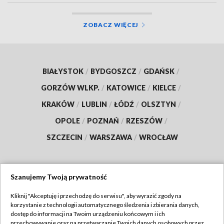
ZOBACZ WIĘCEJ
BIAŁYSTOK
/
BYDGOSZCZ
/
GDAŃSK
/
GORZÓW WLKP.
/
KATOWICE
/
KIELCE
/
KRAKÓW
/
LUBLIN
/
ŁÓDŹ
/
OLSZTYN
/
OPOLE
/
POZNAŃ
/
RZESZÓW
/
SZCZECIN
/
WARSZAWA
/
WROCŁAW
Szanujemy Twoją prywatność
Dołącz do nas:
Kliknij "Akceptuję i przechodzę do serwisu", aby wyrazić zgody na
korzystanie z technologii automatycznego śledzenia i zbierania danych,
TVP
dostęp do informacji na Twoim urządzeniu końcowym i ich
Abonament TVP
przechowywanie oraz na przetwarzanie Twoich danych osobowych przez