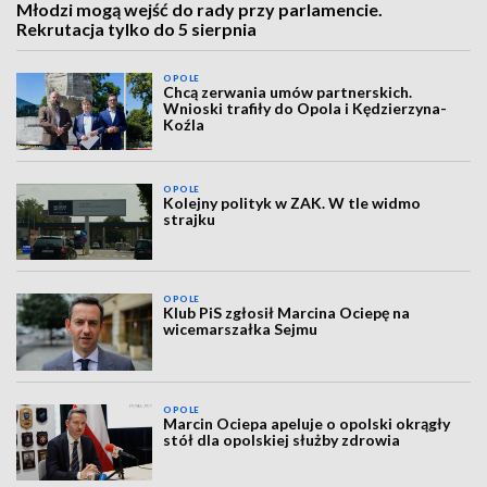
Młodzi mogą wejść do rady przy parlamencie.
Rekrutacja tylko do 5 sierpnia
OPOLE
Chcą zerwania umów partnerskich.
Wnioski trafiły do Opola i Kędzierzyna-
Koźla
OPOLE
Kolejny polityk w ZAK. W tle widmo
strajku
OPOLE
Klub PiS zgłosił Marcina Ociepę na
wicemarszałka Sejmu
OPOLE
Marcin Ociepa apeluje o opolski okrągły
stół dla opolskiej służby zdrowia