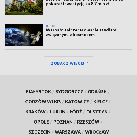
pokazał inwestycję za 8,7 mln zł
OPOLE
Wzrosło zainteresowanie studiami
związanymi z kosmosem
ZOBACZ WIĘCEJ
BIAŁYSTOK
/
BYDGOSZCZ
/
GDAŃSK
/
GORZÓW WLKP.
/
KATOWICE
/
KIELCE
/
KRAKÓW
/
LUBLIN
/
ŁÓDŹ
/
OLSZTYN
/
OPOLE
/
POZNAŃ
/
RZESZÓW
/
SZCZECIN
/
WARSZAWA
/
WROCŁAW