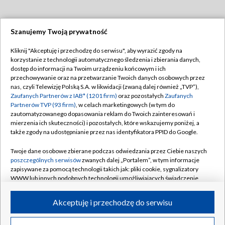
Szanujemy Twoją prywatność
Dołącz do nas:
Kliknij "Akceptuję i przechodzę do serwisu", aby wyrazić zgody na
korzystanie z technologii automatycznego śledzenia i zbierania danych,
TVP
dostęp do informacji na Twoim urządzeniu końcowym i ich
Abonament TVP
przechowywanie oraz na przetwarzanie Twoich danych osobowych przez
Regulamin TVP
nas, czyli Telewizję Polską S.A. w likwidacji (zwaną dalej również „TVP”),
Emisja w TVP
Polityka prywatności
Zaufanych Partnerów z IAB* (1201 firm)
oraz pozostałych
Zaufanych
Partnerów TVP (93 firm)
, w celach marketingowych (w tym do
Centrum informacji TVP
Moje zgody
zautomatyzowanego dopasowania reklam do Twoich zainteresowań i
mierzenia ich skuteczności) i pozostałych, które wskazujemy poniżej, a
Naziemna Telewizja Cyfrowa
Pomoc
także zgody na udostępnianie przez nas identyfikatora PPID do Google.
Sklep TVP
Biuro reklamy
Twoje dane osobowe zbierane podczas odwiedzania przez Ciebie naszych
Rada Programowa
Kontakt
poszczególnych serwisów
zwanych dalej „Portalem”, w tym informacje
zapisywane za pomocą technologii takich jak: pliki cookie, sygnalizatory
System NOS
WWW lub innych podobnych technologii umożliwiających świadczenie
dopasowanych i bezpiecznych usług, personalizację treści oraz reklam,
Informacje o nadawcy
Kanały
udostępnianie funkcji mediów społecznościowych oraz analizowanie
Akceptuję i przechodzę do serwisu
ruchu w Internecie.
Program dla prasy
©2026 Telewizja Polska S.A. w likwidacji
Biuro Reklamy
Twoje dane osobowe zbierane podczas odwiedzania przez Ciebie