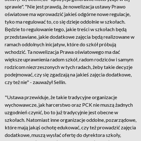
sprawie". "Nie jest prawdą, że nowelizacja ustawy Prawo
oświatowe ma wprowadzić jakieś odgórne nowe regulacje,
tyko ma regulować to, co się dzieje oddolnie w szkołach.
Będzie to regulowanie tego, jakie treści w szkołach będą
przedstawiane, jakie dodatkowe zajęcia będą realizowane w
ramach oddolnych inicjatyw, które do szkół próbują
wchodzić. Ta nowelizacja Prawa oświatowego ma dać
większe uprawnienia radom szkół, radom rodziców i samym
rodzicom niezrzeszonych w tych radach, żeby takie decyzje
podejmować, czy się zgadzają na jakieś zajęcia dodatkowe,
czy też nie" - zauważył Sellin.
"Ustawa przewiduje, że takie tradycyjne organizacje
wychowawcze, jak harcerstwo oraz PCK nie muszą żadnych
uzgodnień czynić, bo to już tradycyjnie jest obecne w
szkołach. Natomiast inne organizacje oddolne, pozarządowe,
które mają jakąś ochotę edukować, czy też prowadzić zajęcia
dodatkowe, muszą wysłać ofertę do dyrektora szkoły,