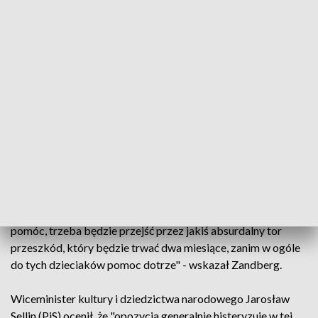
Jak patrzyłem na ustawę to miałem poczucie, że ją musieli
pisać ludzie, którzy sami nie mają dzieci w szkołach
państwowych, tylko je wysłali do prywatnych szkół
katolickich i mają jakieś dziwne wyobrażenie o tym, jak
wygląda publiczna edukacja" - mówił poseł Lewicy.
Zwracał uwagę na to, że często organizacje społeczne
wchodzą do szkoły pomocowo. "Pojawiła się duża liczba
dzieciaków z Ukrainy, trzeba było pomóc, państwo sobie nie
radziło, organizacje społeczne weszły. Pojawia się w szkole
przemoc, problemy wychowawcze, wchodzą organizacje
społeczne z warsztatami. Taka interwencja musi się dokonać
szybko, żeby była skuteczna. A ta ustawa powoduje, że żeby
pomóc, trzeba będzie przejść przez jakiś absurdalny tor
przeszkód, który będzie trwać dwa miesiące, zanim w ogóle
do tych dzieciaków pomoc dotrze" - wskazał Zandberg.
Wiceminister kultury i dziedzictwa narodowego Jarosław
Sellin (PiS) ocenił, że "opozycja generalnie histeryzuje w tej