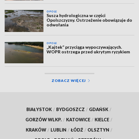
OPOLE
Susza hydrologiczna w części
Opolszczyzny. Ostrzeżenie obowiązuje do
odwołania
OPOLE
„Kajtek” przyciąga wypoczywających.
WOPR ostrzega przed ukrytym ryzykiem
ZOBACZ WIĘCEJ
BIAŁYSTOK
/
BYDGOSZCZ
/
GDAŃSK
/
GORZÓW WLKP.
/
KATOWICE
/
KIELCE
/
KRAKÓW
/
LUBLIN
/
ŁÓDŹ
/
OLSZTYN
/