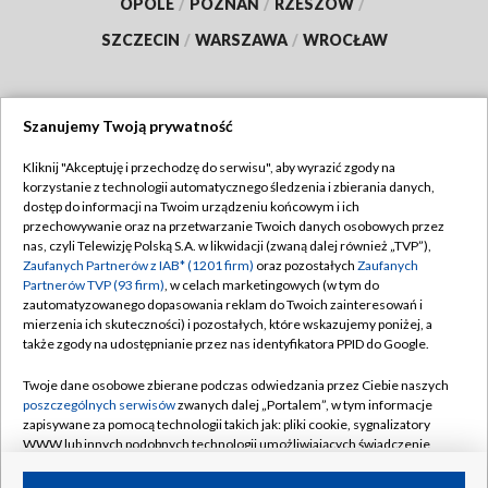
OPOLE
/
POZNAŃ
/
RZESZÓW
/
SZCZECIN
/
WARSZAWA
/
WROCŁAW
Szanujemy Twoją prywatność
Dołącz do nas:
Kliknij "Akceptuję i przechodzę do serwisu", aby wyrazić zgody na
korzystanie z technologii automatycznego śledzenia i zbierania danych,
TVP
dostęp do informacji na Twoim urządzeniu końcowym i ich
Abonament TVP
przechowywanie oraz na przetwarzanie Twoich danych osobowych przez
Regulamin TVP
nas, czyli Telewizję Polską S.A. w likwidacji (zwaną dalej również „TVP”),
Emisja w TVP
Zaufanych Partnerów z IAB* (1201 firm)
oraz pozostałych
Zaufanych
Polityka prywatności
Partnerów TVP (93 firm)
, w celach marketingowych (w tym do
Centrum informacji TVP
Moje zgody
zautomatyzowanego dopasowania reklam do Twoich zainteresowań i
mierzenia ich skuteczności) i pozostałych, które wskazujemy poniżej, a
Naziemna Telewizja Cyfrowa
Pomoc
także zgody na udostępnianie przez nas identyfikatora PPID do Google.
Sklep TVP
Biuro reklamy
Twoje dane osobowe zbierane podczas odwiedzania przez Ciebie naszych
Rada Programowa
poszczególnych serwisów
zwanych dalej „Portalem”, w tym informacje
Kontakt
zapisywane za pomocą technologii takich jak: pliki cookie, sygnalizatory
System NOS
WWW lub innych podobnych technologii umożliwiających świadczenie
dopasowanych i bezpiecznych usług, personalizację treści oraz reklam,
Informacje o nadawcy
Kanały
udostępnianie funkcji mediów społecznościowych oraz analizowanie