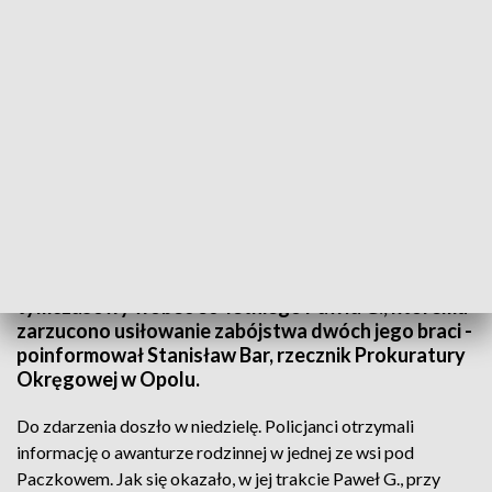
Fot. PAP (archiwum, zdjęcie ilustracyjne)
Sąd Rejonowy w Nysie zastosował areszt
tymczasowy wobec 36-letniego Pawła G., któremu
zarzucono usiłowanie zabójstwa dwóch jego braci -
poinformował Stanisław Bar, rzecznik Prokuratury
Okręgowej w Opolu.
Do zdarzenia doszło w niedzielę. Policjanci otrzymali
informację o awanturze rodzinnej w jednej ze wsi pod
Paczkowem. Jak się okazało, w jej trakcie Paweł G., przy