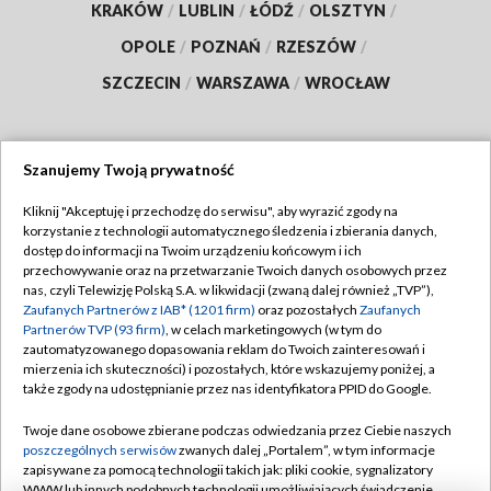
KRAKÓW
/
LUBLIN
/
ŁÓDŹ
/
OLSZTYN
/
OPOLE
/
POZNAŃ
/
RZESZÓW
/
SZCZECIN
/
WARSZAWA
/
WROCŁAW
Szanujemy Twoją prywatność
Dołącz do nas:
Kliknij "Akceptuję i przechodzę do serwisu", aby wyrazić zgody na
korzystanie z technologii automatycznego śledzenia i zbierania danych,
TVP
dostęp do informacji na Twoim urządzeniu końcowym i ich
Abonament TVP
przechowywanie oraz na przetwarzanie Twoich danych osobowych przez
Regulamin TVP
nas, czyli Telewizję Polską S.A. w likwidacji (zwaną dalej również „TVP”),
Emisja w TVP
Polityka prywatności
Zaufanych Partnerów z IAB* (1201 firm)
oraz pozostałych
Zaufanych
Partnerów TVP (93 firm)
, w celach marketingowych (w tym do
Centrum informacji TVP
Moje zgody
zautomatyzowanego dopasowania reklam do Twoich zainteresowań i
mierzenia ich skuteczności) i pozostałych, które wskazujemy poniżej, a
Naziemna Telewizja Cyfrowa
Pomoc
także zgody na udostępnianie przez nas identyfikatora PPID do Google.
Sklep TVP
Biuro reklamy
Twoje dane osobowe zbierane podczas odwiedzania przez Ciebie naszych
Rada Programowa
Kontakt
poszczególnych serwisów
zwanych dalej „Portalem”, w tym informacje
zapisywane za pomocą technologii takich jak: pliki cookie, sygnalizatory
System NOS
WWW lub innych podobnych technologii umożliwiających świadczenie