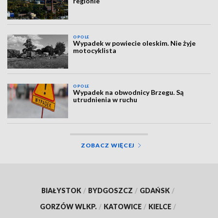
regionie
OPOLE
Wypadek w powiecie oleskim. Nie żyje
motocyklista
OPOLE
Wypadek na obwodnicy Brzegu. Są
utrudnienia w ruchu
ZOBACZ WIĘCEJ
BIAŁYSTOK
/
BYDGOSZCZ
/
GDAŃSK
/
GORZÓW WLKP.
/
KATOWICE
/
KIELCE
/