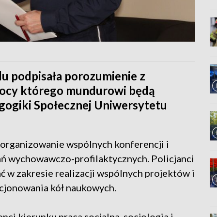
lu podpisała porozumienie z
mocy którego mundurowi będą
gogiki Społecznej Uniwersytetu
organizowanie wspólnych konferencji i
ań wychowawczo-profilaktycznych. Policjanci
 w zakresie realizacji wspólnych projektów i
kcjonowania kół naukowych.
ci kierunku praca socjalna, socjologia i