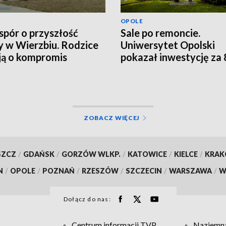
OPOLE
spór o przyszłość
Sale po remoncie.
y w Wierzbiu. Rodzice
Uniwersytet Opolski
ją o kompromis
pokazał inwestycję za 
mln zł
ZOBACZ WIĘCEJ
SZCZ
/
GDAŃSK
/
GORZÓW WLKP.
/
KATOWICE
/
KIELCE
/
KRA
N
/
OPOLE
/
POZNAŃ
/
RZESZÓW
/
SZCZECIN
/
WARSZAWA
/
W
Dołącz do nas:
Centrum informacji TVP
Naziemna