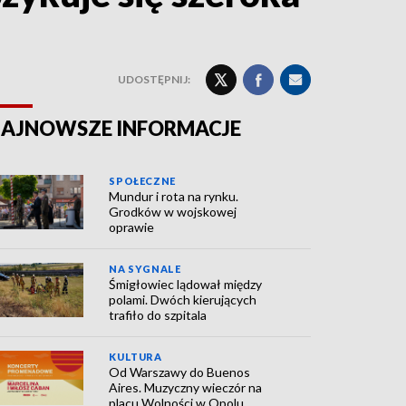
UDOSTĘPNIJ:
AJNOWSZE INFORMACJE
SPOŁECZNE
Mundur i rota na rynku.
Grodków w wojskowej
oprawie
NA SYGNALE
Śmigłowiec lądował między
polami. Dwóch kierujących
trafiło do szpitala
KULTURA
Od Warszawy do Buenos
Aires. Muzyczny wieczór na
placu Wolności w Opolu