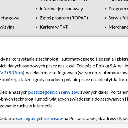
Informacje o nadawcy
Program d
zetargowe
Zgłoś program (ROPAT)
Serwis fo
wizyjna
Kariera w TVP
Merchandi
Polityka prywatności
Moje zgody
Pomoc
Biuro re
ody na korzystanie z technologii automatycznego śledzenia i zbie
 danych osobowych przez nas, czyli Telewizję Polską S.A. w likw
VP (93 firm)
, w celach marketingowych (w tym do zautomatyzow
 poniżej, a także zgody na udostępnianie przez nas identyfikator
Ciebie naszych
poszczególnych serwisów
zwanych dalej „Portalem
obnych technologii umożliwiających świadczenie dopasowanych i be
zowanie ruchu w Internecie.
Ciebie
poszczególnych serwisów
na Portalu, takie jak adresy IP, 
sach Portalu czy historia odwiedzin będą przetwarzane przez TV