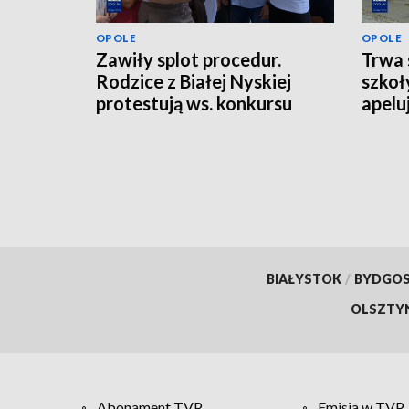
OPOLE
OPOLE
Zawiły splot procedur.
Trwa 
Rodzice z Białej Nyskiej
szkoł
protestują ws. konkursu
apelu
dyrektora szkoły
BIAŁYSTOK
/
BYDGO
OLSZTY
Abonament TVP
Emisja w TVP