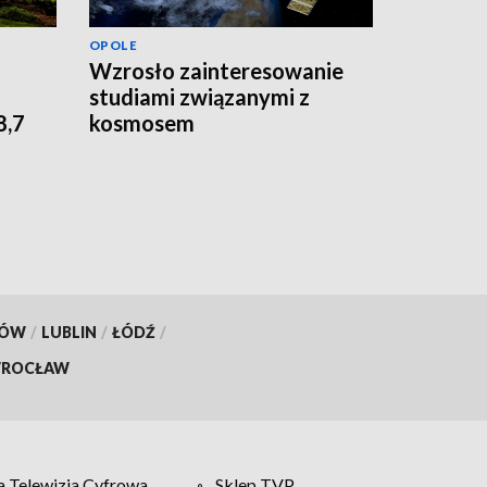
OPOLE
Wzrosło zainteresowanie
studiami związanymi z
8,7
kosmosem
KÓW
/
LUBLIN
/
ŁÓDŹ
/
ROCŁAW
 Telewizja Cyfrowa
Sklep TVP