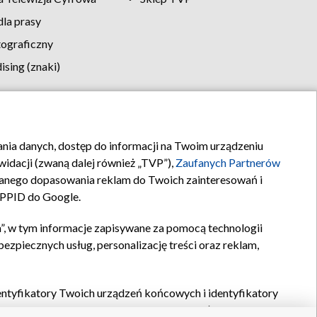
la prasy
tograficzny
sing (znaki)
klamy
Kontakt
rania danych, dostęp do informacji na Twoim urządzeniu
idacji (zwaną dalej również „TVP”),
Zaufanych Partnerów
anego dopasowania reklam do Twoich zainteresowań i
a PPID do Google.
”, w tym informacje zapisywane za pomocą technologii
zpiecznych usług, personalizację treści oraz reklam,
identyfikatory Twoich urządzeń końcowych i identyfikatory
P,
Zaufanych Partnerów z IAB
oraz pozostałych
Zaufanych