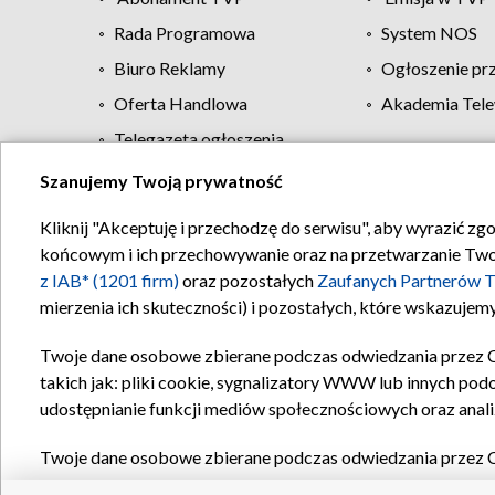
Rada Programowa
System NOS
Biuro Reklamy
Ogłoszenie pr
Oferta Handlowa
Akademia Tele
Telegazeta ogłoszenia
Szanujemy Twoją prywatność
Regulamin TVP
Kliknij "Akceptuję i przechodzę do serwisu", aby wyrazić zg
końcowym i ich przechowywanie oraz na przetwarzanie Twoich
z IAB* (1201 firm)
oraz pozostałych
Zaufanych Partnerów T
mierzenia ich skuteczności) i pozostałych, które wskazujemy
Twoje dane osobowe zbierane podczas odwiedzania przez 
takich jak: pliki cookie, sygnalizatory WWW lub innych pod
udostępnianie funkcji mediów społecznościowych oraz anali
Twoje dane osobowe zbierane podczas odwiedzania przez 
plików cookie, informacje o Twoich wyszukiwaniach w serwi