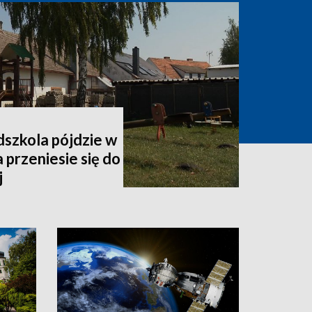
dszkola pójdzie w
przeniesie się do
j