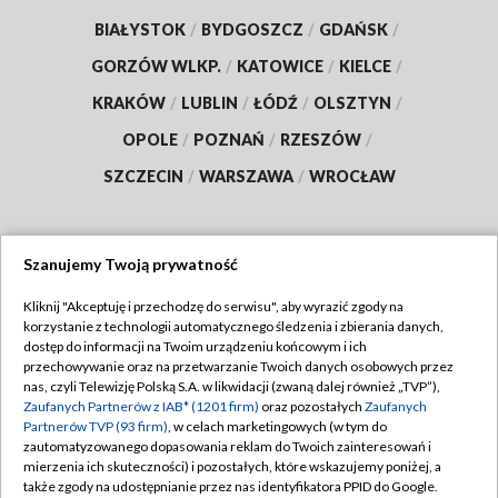
BIAŁYSTOK
/
BYDGOSZCZ
/
GDAŃSK
/
GORZÓW WLKP.
/
KATOWICE
/
KIELCE
/
KRAKÓW
/
LUBLIN
/
ŁÓDŹ
/
OLSZTYN
/
OPOLE
/
POZNAŃ
/
RZESZÓW
/
SZCZECIN
/
WARSZAWA
/
WROCŁAW
Szanujemy Twoją prywatność
Dołącz do nas:
Kliknij "Akceptuję i przechodzę do serwisu", aby wyrazić zgody na
korzystanie z technologii automatycznego śledzenia i zbierania danych,
TVP
dostęp do informacji na Twoim urządzeniu końcowym i ich
Abonament TVP
przechowywanie oraz na przetwarzanie Twoich danych osobowych przez
Regulamin TVP
nas, czyli Telewizję Polską S.A. w likwidacji (zwaną dalej również „TVP”),
Emisja w TVP
Zaufanych Partnerów z IAB* (1201 firm)
oraz pozostałych
Zaufanych
Polityka prywatności
Partnerów TVP (93 firm)
, w celach marketingowych (w tym do
Centrum informacji TVP
Moje zgody
zautomatyzowanego dopasowania reklam do Twoich zainteresowań i
mierzenia ich skuteczności) i pozostałych, które wskazujemy poniżej, a
Naziemna Telewizja Cyfrowa
Pomoc
także zgody na udostępnianie przez nas identyfikatora PPID do Google.