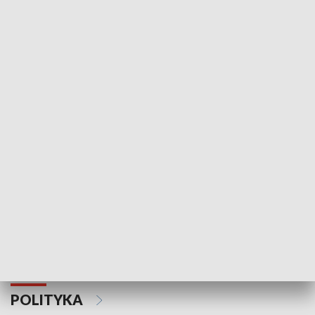
Wejściówka
Zakładka
MNIEJSZOŚCI
Schlesien Journal
POLITYKA