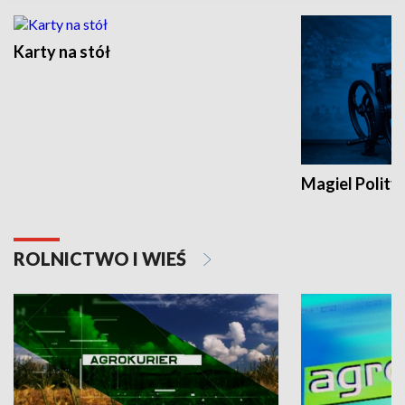
Karty na stół
Magiel Polity
ROLNICTWO I WIEŚ