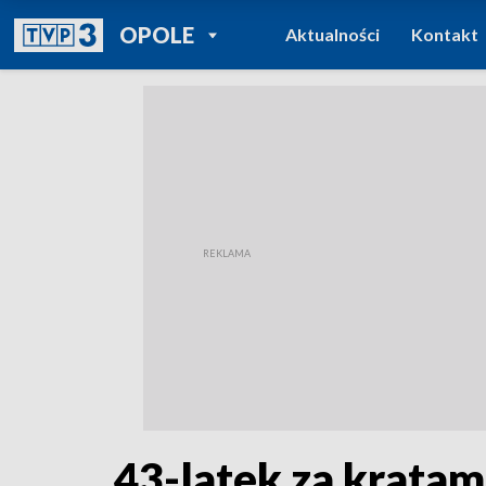
POWRÓT DO
OPOLE
Aktualności
Kontakt
TVP REGIONY
43-latek za kratam