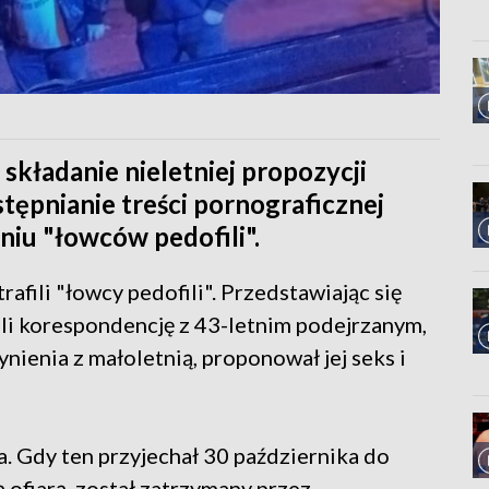
składanie nieletniej propozycji
ępnianie treści pornograficznej
aniu "łowców pedofili".
afili "łowcy pedofili". Przedstawiając się
zili korespondencję z 43-letnim podejrzanym,
nienia z małoletnią, proponował jej seks i
la. Gdy ten przyjechał 30 października do
 ofiarą, został zatrzymany przez