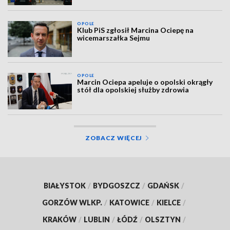
OPOLE
Klub PiS zgłosił Marcina Ociepę na
wicemarszałka Sejmu
OPOLE
Marcin Ociepa apeluje o opolski okrągły
stół dla opolskiej służby zdrowia
ZOBACZ WIĘCEJ
BIAŁYSTOK
/
BYDGOSZCZ
/
GDAŃSK
/
GORZÓW WLKP.
/
KATOWICE
/
KIELCE
/
KRAKÓW
/
LUBLIN
/
ŁÓDŹ
/
OLSZTYN
/