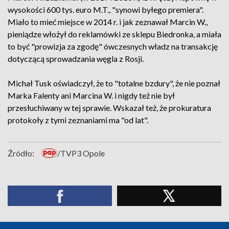
wysokości 600 tys. euro M.T., "synowi byłego premiera".
Miało to mieć miejsce w 2014 r. i jak zeznawał Marcin W.,
pieniądze włożył do reklamówki ze sklepu Biedronka, a miała
to być "prowizja za zgodę" ówczesnych władz na transakcję
dotyczącą sprowadzania węgla z Rosji.
Michał Tusk oświadczył, że to "totalne bzdury", że nie poznał
Marka Falenty ani Marcina W. i nigdy też nie był
przesłuchiwany w tej sprawie. Wskazał też, że prokuratura
protokoły z tymi zeznaniami ma "od lat".
Źródło:
/TVP3 Opole