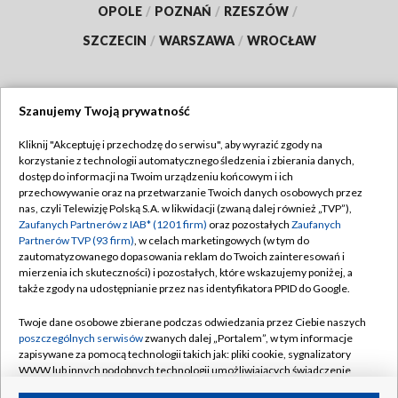
OPOLE
/
POZNAŃ
/
RZESZÓW
/
SZCZECIN
/
WARSZAWA
/
WROCŁAW
Szanujemy Twoją prywatność
Dołącz do nas:
Kliknij "Akceptuję i przechodzę do serwisu", aby wyrazić zgody na
korzystanie z technologii automatycznego śledzenia i zbierania danych,
TVP
dostęp do informacji na Twoim urządzeniu końcowym i ich
Abonament TVP
przechowywanie oraz na przetwarzanie Twoich danych osobowych przez
Regulamin TVP
nas, czyli Telewizję Polską S.A. w likwidacji (zwaną dalej również „TVP”),
Emisja w TVP
Polityka prywatności
Zaufanych Partnerów z IAB* (1201 firm)
oraz pozostałych
Zaufanych
Partnerów TVP (93 firm)
, w celach marketingowych (w tym do
Centrum informacji TVP
Moje zgody
zautomatyzowanego dopasowania reklam do Twoich zainteresowań i
mierzenia ich skuteczności) i pozostałych, które wskazujemy poniżej, a
Naziemna Telewizja Cyfrowa
Pomoc
także zgody na udostępnianie przez nas identyfikatora PPID do Google.
Sklep TVP
Biuro reklamy
Twoje dane osobowe zbierane podczas odwiedzania przez Ciebie naszych
Rada Programowa
Kontakt
poszczególnych serwisów
zwanych dalej „Portalem”, w tym informacje
zapisywane za pomocą technologii takich jak: pliki cookie, sygnalizatory
System NOS
WWW lub innych podobnych technologii umożliwiających świadczenie
dopasowanych i bezpiecznych usług, personalizację treści oraz reklam,
Informacje o nadawcy
Kanały