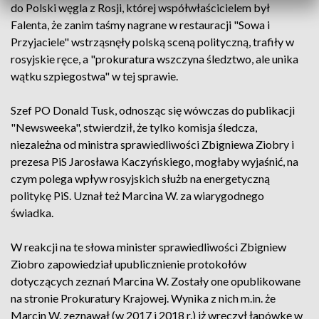
do Polski węgla z Rosji, której współwłaścicielem był
Falenta, że zanim taśmy nagrane w restauracji "Sowa i
Przyjaciele" wstrząsnęły polską sceną polityczną, trafiły w
rosyjskie ręce, a "prokuratura wszczyna śledztwo, ale unika
wątku szpiegostwa" w tej sprawie.
Szef PO Donald Tusk, odnosząc się wówczas do publikacji
"Newsweeka", stwierdził, że tylko komisja śledcza,
niezależna od ministra sprawiedliwości Zbigniewa Ziobry i
prezesa PiS Jarosława Kaczyńskiego, mogłaby wyjaśnić, na
czym polega wpływ rosyjskich służb na energetyczną
politykę PiS. Uznał też Marcina W. za wiarygodnego
świadka.
W reakcji na te słowa minister sprawiedliwości Zbigniew
Ziobro zapowiedział upublicznienie protokołów
dotyczących zeznań Marcina W. Zostały one opublikowane
na stronie Prokuratury Krajowej. Wynika z nich m.in. że
Marcin W. zeznawał (w 2017 i 2018 r.) iż wręczył łapówkę w