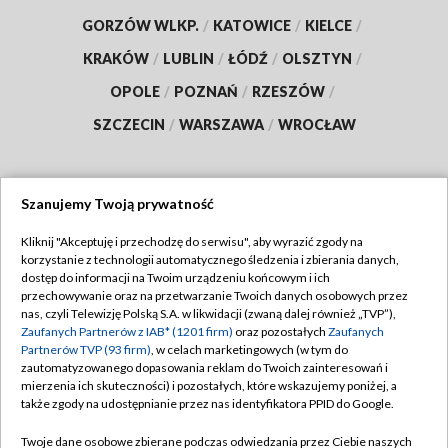
GORZÓW WLKP.
/
KATOWICE
/
KIELCE
/
KRAKÓW
/
LUBLIN
/
ŁÓDŹ
/
OLSZTYN
/
OPOLE
/
POZNAŃ
/
RZESZÓW
/
SZCZECIN
/
WARSZAWA
/
WROCŁAW
Szanujemy Twoją prywatność
Dołącz do nas:
Kliknij "Akceptuję i przechodzę do serwisu", aby wyrazić zgody na
korzystanie z technologii automatycznego śledzenia i zbierania danych,
TVP
dostęp do informacji na Twoim urządzeniu końcowym i ich
Abonament TVP
przechowywanie oraz na przetwarzanie Twoich danych osobowych przez
Regulamin TVP
nas, czyli Telewizję Polską S.A. w likwidacji (zwaną dalej również „TVP”),
Emisja w TVP
Zaufanych Partnerów z IAB* (1201 firm)
oraz pozostałych
Zaufanych
Polityka prywatności
Partnerów TVP (93 firm)
, w celach marketingowych (w tym do
Centrum informacji TVP
Moje zgody
zautomatyzowanego dopasowania reklam do Twoich zainteresowań i
mierzenia ich skuteczności) i pozostałych, które wskazujemy poniżej, a
Naziemna Telewizja Cyfrowa
Pomoc
także zgody na udostępnianie przez nas identyfikatora PPID do Google.
Sklep TVP
Biuro reklamy
Twoje dane osobowe zbierane podczas odwiedzania przez Ciebie naszych