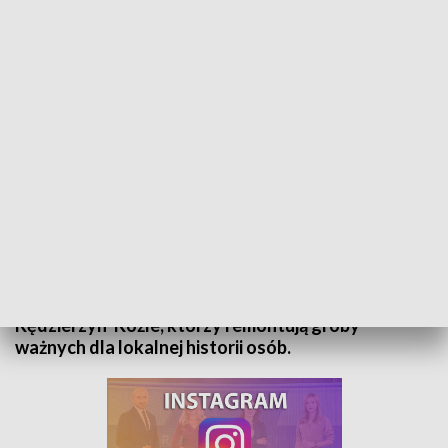
Opolskie o poranku - 2 listopada 2022
O zmarłych pamiętamy przez cały rok, nie tylko
podczas listopadowych świąt. W programie
„Opolskie o poranku” powiemy między innymi o
członkach Stowarzyszenia Patriotyczny
Kędzierzyn-Koźle, którzy remontują groby
ważnych dla lokalnej historii osób.