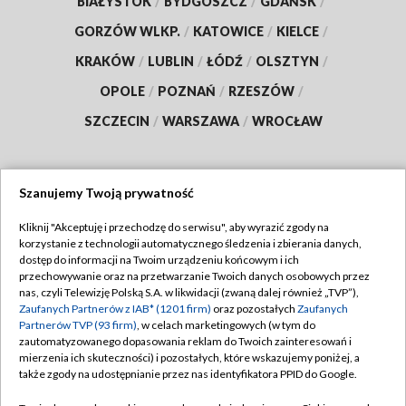
BIAŁYSTOK
/
BYDGOSZCZ
/
GDAŃSK
/
GORZÓW WLKP.
/
KATOWICE
/
KIELCE
/
KRAKÓW
/
LUBLIN
/
ŁÓDŹ
/
OLSZTYN
/
OPOLE
/
POZNAŃ
/
RZESZÓW
/
SZCZECIN
/
WARSZAWA
/
WROCŁAW
Szanujemy Twoją prywatność
Dołącz do nas:
Kliknij "Akceptuję i przechodzę do serwisu", aby wyrazić zgody na
korzystanie z technologii automatycznego śledzenia i zbierania danych,
TVP
dostęp do informacji na Twoim urządzeniu końcowym i ich
Abonament TVP
przechowywanie oraz na przetwarzanie Twoich danych osobowych przez
Regulamin TVP
nas, czyli Telewizję Polską S.A. w likwidacji (zwaną dalej również „TVP”),
Emisja w TVP
Zaufanych Partnerów z IAB* (1201 firm)
oraz pozostałych
Zaufanych
Polityka prywatności
Partnerów TVP (93 firm)
, w celach marketingowych (w tym do
Centrum informacji TVP
Moje zgody
zautomatyzowanego dopasowania reklam do Twoich zainteresowań i
mierzenia ich skuteczności) i pozostałych, które wskazujemy poniżej, a
Naziemna Telewizja Cyfrowa
Pomoc
także zgody na udostępnianie przez nas identyfikatora PPID do Google.
Sklep TVP
Biuro reklamy