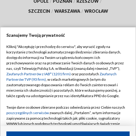
OPOLE
/
POZNAŃ
/
RZESZÓW
/
SZCZECIN
/
WARSZAWA
/
WROCŁAW
Szanujemy Twoją prywatność
Dołącz do nas:
Kliknij "Akceptuję i przechodzę do serwisu", aby wyrazić zgody na
korzystanie z technologii automatycznego śledzenia i zbierania danych,
TVP
dostęp do informacji na Twoim urządzeniu końcowym i ich
Abonament TVP
przechowywanie oraz na przetwarzanie Twoich danych osobowych przez
Regulamin TVP
nas, czyli Telewizję Polską S.A. w likwidacji (zwaną dalej również „TVP”),
Emisja w TVP
Zaufanych Partnerów z IAB* (1201 firm)
oraz pozostałych
Zaufanych
Polityka prywatności
Partnerów TVP (93 firm)
, w celach marketingowych (w tym do
Centrum informacji TVP
Moje zgody
zautomatyzowanego dopasowania reklam do Twoich zainteresowań i
mierzenia ich skuteczności) i pozostałych, które wskazujemy poniżej, a
Naziemna Telewizja Cyfrowa
Pomoc
także zgody na udostępnianie przez nas identyfikatora PPID do Google.
Sklep TVP
Biuro reklamy
Twoje dane osobowe zbierane podczas odwiedzania przez Ciebie naszych
Rada Programowa
poszczególnych serwisów
zwanych dalej „Portalem”, w tym informacje
Kontakt
zapisywane za pomocą technologii takich jak: pliki cookie, sygnalizatory
System NOS
WWW lub innych podobnych technologii umożliwiających świadczenie
dopasowanych i bezpiecznych usług, personalizację treści oraz reklam,
Informacje o nadawcy
Kanały
udostępnianie funkcji mediów społecznościowych oraz analizowanie