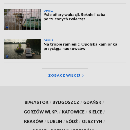
OPOLE
Psie ofiary wakacji. Rośnie liczba
porzuconych zwierząt
OPOLE
Na tropie ramienic. Opolska kamionka
przyciąga naukowców
ZOBACZ WIĘCEJ
BIAŁYSTOK
/
BYDGOSZCZ
/
GDAŃSK
/
GORZÓW WLKP.
/
KATOWICE
/
KIELCE
/
KRAKÓW
/
LUBLIN
/
ŁÓDŹ
/
OLSZTYN
/