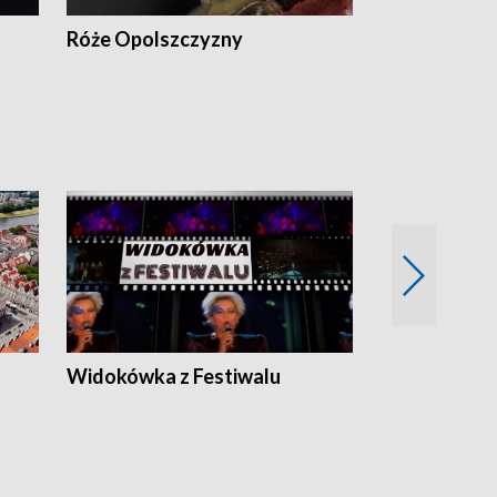
Róże Opolszczyzny
Czas report
Widokówka z Festiwalu
Strefa Kultu