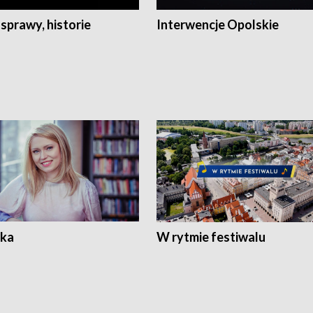
 sprawy, historie
Interwencje Opolskie
ka
W rytmie festiwalu