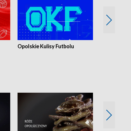
Opolskie Kulisy Futbolu
Złote chwile
sportu