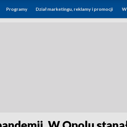
Programy
Dział marketingu, reklamy i promocji
Wi
 pandemii. W Opolu staną