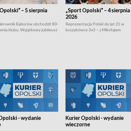
Opolski” – 5 sierpnia
„Sport Opolski” – 4 sierpnia
2026
rownik Baborów obchodził 80-
Reprezentacja Polski do lat 21 w
nienia klubu. Wyjątkowy jubileusz
koszykówce 3x3 – z Mikołajem
 na sportowo. W programie
Kowalczykiem z opolskiego AZS-u 
 turnieju eliminacyjnym
składzie - wygrała dwa z trzech tur
h Mistrzostw w siatkówce
w ramach Ligi Narodów. Rywalizacja
 amatorów w Opolu oraz o
odbyła się w węgierskim Szolnok.
lejarza Opole. Zapraszamy!
Opolski - wydanie
Kurier Opolski - wydanie
e
wieczorne