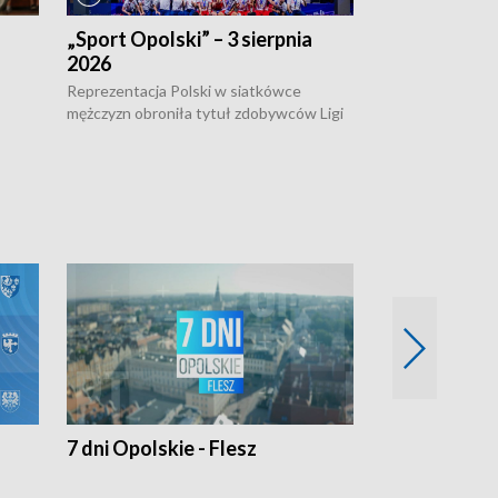
„Sport Opolski” – 3 sierpnia
„Sport Opolsk
2026
Reprezentacja P
mężczyzn w półfi
Reprezentacja Polski w siatkówce
meczu ćwierćfin
mężczyzn obroniła tytuł zdobywców Ligi
Biało-Czerwoni p
w
Narodów. W finale pokonali Amerykanów
Ningbo Ukraińcó
niejów
po tie-breaku. W meczu nie zabrakło
opolskich wątków.
7 dni Opolskie - Flesz
Opolskie o 