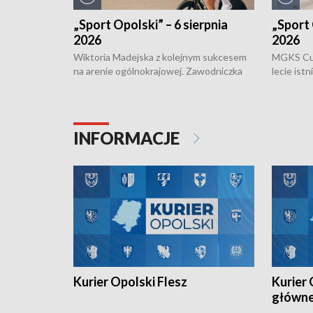
„Sport Opolski” – 6 sierpnia
„Sport 
2026
2026
Wiktoria Madejska z kolejnym sukcesem
MGKS Cuk
na arenie ogólnokrajowej. Zawodniczka
lecie ist
Klubu Kolarskiego Ziemia Brzeska
odbył się
została podwójna Mistrzynią Polski
również o
Juniorów Młodszych w kolarstwie
Otwartyc
torowym.
plażowej
INFORMACJE
meczu Ko
Kurier Opolski Flesz
Kurier 
główn