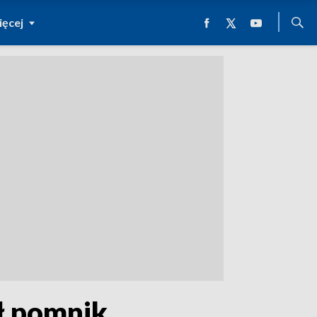
ęcej
ł pomnik