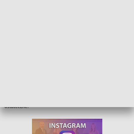
Ziemia dla rolników. Padły pierwsze deklaracje podziału gruntów
Jest pomysł na wstępny podział gruntów na Płaskowyżu
Głubczyckim. Chodzi o tereny, które z rąk koncernu Top
Farms ma za rok przejąć Skarb Skarbu Państwa, a potem
przekazać je okolicznym rolnikom. Ale czy to rozwiązanie
ostateczne?