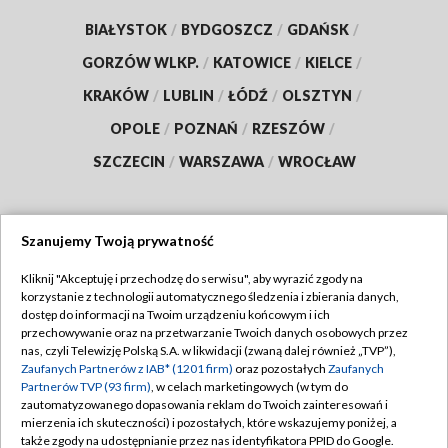
BIAŁYSTOK
/
BYDGOSZCZ
/
GDAŃSK
/
GORZÓW WLKP.
/
KATOWICE
/
KIELCE
/
KRAKÓW
/
LUBLIN
/
ŁÓDŹ
/
OLSZTYN
/
OPOLE
/
POZNAŃ
/
RZESZÓW
/
SZCZECIN
/
WARSZAWA
/
WROCŁAW
Szanujemy Twoją prywatność
Dołącz do nas:
Kliknij "Akceptuję i przechodzę do serwisu", aby wyrazić zgody na
korzystanie z technologii automatycznego śledzenia i zbierania danych,
TVP
dostęp do informacji na Twoim urządzeniu końcowym i ich
Abonament TVP
przechowywanie oraz na przetwarzanie Twoich danych osobowych przez
Regulamin TVP
nas, czyli Telewizję Polską S.A. w likwidacji (zwaną dalej również „TVP”),
Emisja w TVP
Zaufanych Partnerów z IAB* (1201 firm)
oraz pozostałych
Zaufanych
Polityka prywatności
Partnerów TVP (93 firm)
, w celach marketingowych (w tym do
Centrum informacji TVP
Moje zgody
zautomatyzowanego dopasowania reklam do Twoich zainteresowań i
mierzenia ich skuteczności) i pozostałych, które wskazujemy poniżej, a
Naziemna Telewizja Cyfrowa
Pomoc
także zgody na udostępnianie przez nas identyfikatora PPID do Google.