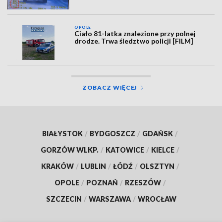
OPOLE
Ciało 81-latka znalezione przy polnej
drodze. Trwa śledztwo policji [FILM]
ZOBACZ WIĘCEJ
BIAŁYSTOK
/
BYDGOSZCZ
/
GDAŃSK
/
GORZÓW WLKP.
/
KATOWICE
/
KIELCE
/
KRAKÓW
/
LUBLIN
/
ŁÓDŹ
/
OLSZTYN
/
OPOLE
/
POZNAŃ
/
RZESZÓW
/
SZCZECIN
/
WARSZAWA
/
WROCŁAW