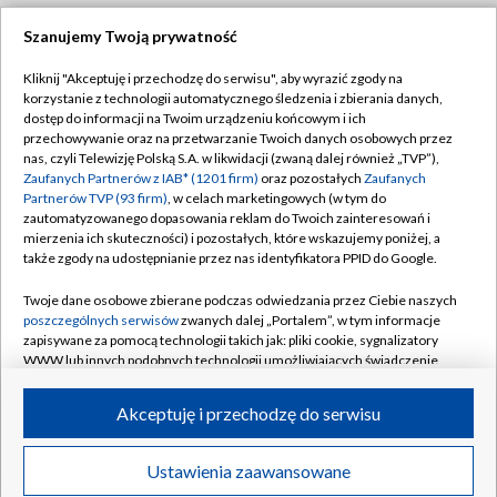
Szanujemy Twoją prywatność
Dołącz do nas:
Kliknij "Akceptuję i przechodzę do serwisu", aby wyrazić zgody na
korzystanie z technologii automatycznego śledzenia i zbierania danych,
TVP
dostęp do informacji na Twoim urządzeniu końcowym i ich
Abonament TVP
przechowywanie oraz na przetwarzanie Twoich danych osobowych przez
Regulamin TVP
nas, czyli Telewizję Polską S.A. w likwidacji (zwaną dalej również „TVP”),
Emisja w TVP
Polityka prywatności
Zaufanych Partnerów z IAB* (1201 firm)
oraz pozostałych
Zaufanych
Partnerów TVP (93 firm)
, w celach marketingowych (w tym do
Centrum informacji TVP
Moje zgody
zautomatyzowanego dopasowania reklam do Twoich zainteresowań i
mierzenia ich skuteczności) i pozostałych, które wskazujemy poniżej, a
Naziemna Telewizja Cyfrowa
Pomoc
także zgody na udostępnianie przez nas identyfikatora PPID do Google.
Sklep TVP
Biuro reklamy
Twoje dane osobowe zbierane podczas odwiedzania przez Ciebie naszych
Rada Programowa
Kontakt
poszczególnych serwisów
zwanych dalej „Portalem”, w tym informacje
zapisywane za pomocą technologii takich jak: pliki cookie, sygnalizatory
System NOS
WWW lub innych podobnych technologii umożliwiających świadczenie
dopasowanych i bezpiecznych usług, personalizację treści oraz reklam,
Informacje o nadawcy
Kanały
udostępnianie funkcji mediów społecznościowych oraz analizowanie
Akceptuję i przechodzę do serwisu
ruchu w Internecie.
Program dla prasy
©2026 Telewizja Polska S.A. w likwidacji
Biuro Reklamy
Twoje dane osobowe zbierane podczas odwiedzania przez Ciebie
Ustawienia zaawansowane
poszczególnych serwisów
na Portalu, takie jak adresy IP, identyfikatory
Ogłoszenie przetargowe