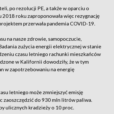
li, po rezolucji PE, a także w oparciu o
u 2018 roku zaproponowała więc rezygnację
 projektem przerwała pandemia COVID-19.
su na nasze zdrowie, samopoczucie,
Badania zużycia energii elektrycznej w stanie
dzeniu czasu letniego rachunki mieszkańców
adzone w Kalifornii dowodziły, że w tym
an w zapotrzebowaniu na energię
zasu letniego może zmniejszyć emisję
c zaoszczędzić do 930 mln litrów paliwa.
by ulicznych kradzieży o 10 proc.