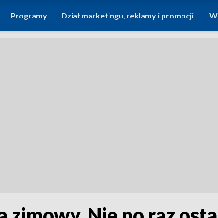
Programy
Dział marketingu, reklamy i promocji
Wi
a zimowy. Nie po raz osta