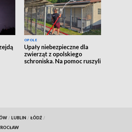
OPOLE
zejdą
Upały niebezpieczne dla
zwierząt z opolskiego
schroniska. Na pomoc ruszyli
strażacy
KÓW
/
LUBLIN
/
ŁÓDŹ
/
ROCŁAW