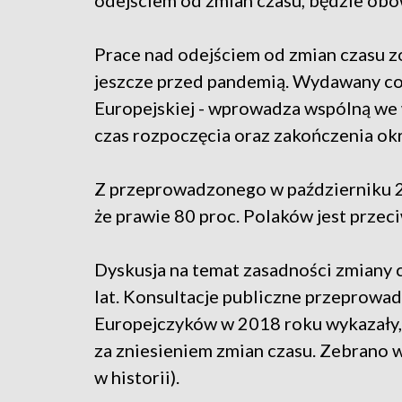
odejściem od zmian czasu, będzie obow
Prace nad odejściem od zmian czasu z
jeszcze przed pandemią. Wydawany co p
Europejskiej - wprowadza wspólną we 
czas rozpoczęcia oraz zakończenia okr
Z przeprowadzonego w październiku 20
że prawie 80 proc. Polaków jest przec
Dyskusja na temat zasadności zmiany c
lat. Konsultacje publiczne przeprowa
Europejczyków w 2018 roku wykazały,
za zniesieniem zmian czasu. Zebrano w
w historii).