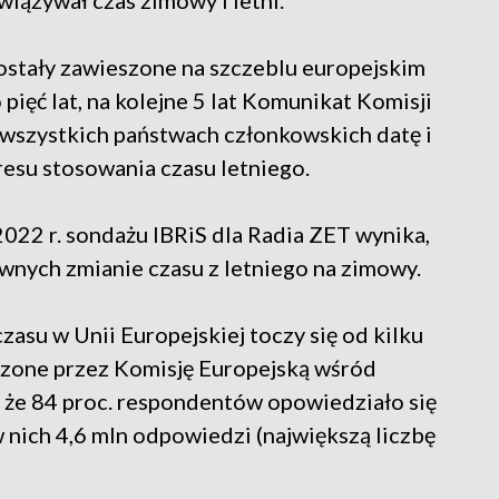
iązywał czas zimowy i letni.
ostały zawieszone na szczeblu europejskim
ięć lat, na kolejne 5 lat Komunikat Komisji
wszystkich państwach członkowskich datę i
esu stosowania czasu letniego.
22 r. sondażu IBRiS dla Radia ZET wynika,
iwnych zmianie czasu z letniego na zimowy.
zasu w Unii Europejskiej toczy się od kilku
dzone przez Komisję Europejską wśród
 że 84 proc. respondentów opowiedziało się
 nich 4,6 mln odpowiedzi (największą liczbę