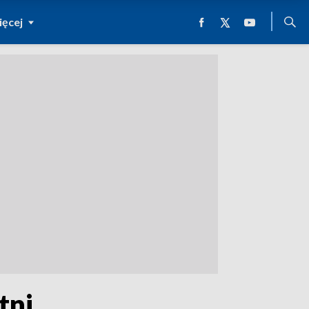
ęcej
tni