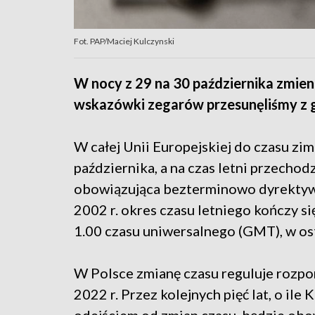
Fot. PAP/Maciej Kulczynski
W nocy z 29 na 30 października zmieni
wskazówki zegarów przesunęliśmy z go
W całej Unii Europejskiej do czasu zi
października, a na czas letni przechod
obowiązująca bezterminowo dyrektywa
2002 r. okres czasu letniego kończy 
1.00 czasu uniwersalnego (GMT), w ost
W Polsce zmianę czasu reguluje rozpo
2022 r. Przez kolejnych pięć lat, o il