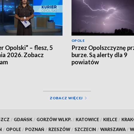
OPOLE
r Opolski” – flesz, 5
Przez Opolszczyznę pr
nia 2026. Zobacz
burze. Są alerty dla 9
ram
powiatów
ZOBACZ WIĘCEJ
SZCZ
/
GDAŃSK
/
GORZÓW WLKP.
/
KATOWICE
/
KIELCE
/
KRA
N
/
OPOLE
/
POZNAŃ
/
RZESZÓW
/
SZCZECIN
/
WARSZAWA
/
W