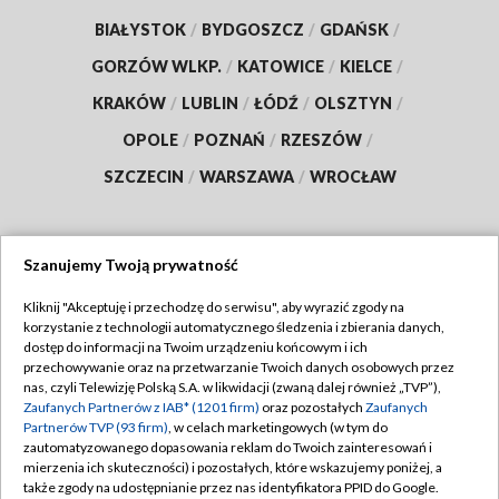
BIAŁYSTOK
/
BYDGOSZCZ
/
GDAŃSK
/
GORZÓW WLKP.
/
KATOWICE
/
KIELCE
/
KRAKÓW
/
LUBLIN
/
ŁÓDŹ
/
OLSZTYN
/
OPOLE
/
POZNAŃ
/
RZESZÓW
/
SZCZECIN
/
WARSZAWA
/
WROCŁAW
Szanujemy Twoją prywatność
Dołącz do nas:
Kliknij "Akceptuję i przechodzę do serwisu", aby wyrazić zgody na
korzystanie z technologii automatycznego śledzenia i zbierania danych,
TVP
dostęp do informacji na Twoim urządzeniu końcowym i ich
Abonament TVP
przechowywanie oraz na przetwarzanie Twoich danych osobowych przez
Regulamin TVP
nas, czyli Telewizję Polską S.A. w likwidacji (zwaną dalej również „TVP”),
Emisja w TVP
Zaufanych Partnerów z IAB* (1201 firm)
oraz pozostałych
Zaufanych
Polityka prywatności
Partnerów TVP (93 firm)
, w celach marketingowych (w tym do
Centrum informacji TVP
Moje zgody
zautomatyzowanego dopasowania reklam do Twoich zainteresowań i
mierzenia ich skuteczności) i pozostałych, które wskazujemy poniżej, a
Naziemna Telewizja Cyfrowa
Pomoc
także zgody na udostępnianie przez nas identyfikatora PPID do Google.