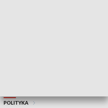
Wejściówka
Zakładka
MNIEJSZOŚCI
Schlesien Journal
POLITYKA