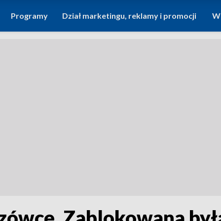
Programy
Dział marketingu, reklamy i promocji
Wi
ówce. Zablokowana była