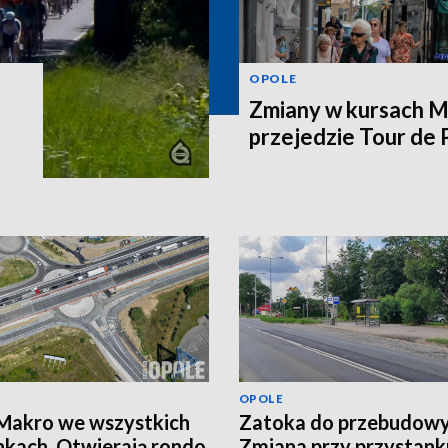
OPOLE
Zmiany w kursach M
przejedzie Tour de
OPOLE
Makro we wszystkich
Zatoka do przebudowy
nkach. Otwierają rondo
Zmiana przy przystank