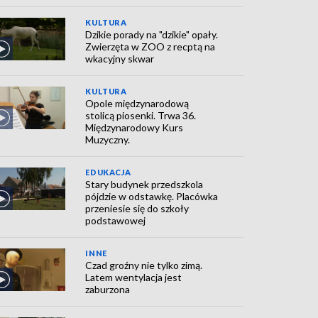
KULTURA
Dzikie porady na "dzikie" opały.
Zwierzęta w ZOO z recptą na
wkacyjny skwar
KULTURA
Opole międzynarodową
stolicą piosenki. Trwa 36.
Międzynarodowy Kurs
Muzyczny.
EDUKACJA
Stary budynek przedszkola
pójdzie w odstawkę. Placówka
przeniesie się do szkoły
podstawowej
INNE
Czad groźny nie tylko zimą.
Latem wentylacja jest
zaburzona