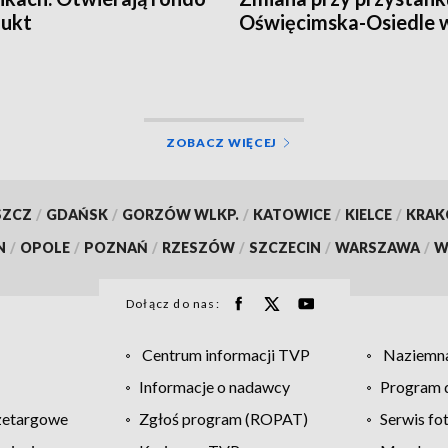
dukt
Oświęcimska-Osiedle 
Opolu
ZOBACZ WIĘCEJ
SZCZ
/
GDAŃSK
/
GORZÓW WLKP.
/
KATOWICE
/
KIELCE
/
KRA
N
/
OPOLE
/
POZNAŃ
/
RZESZÓW
/
SZCZECIN
/
WARSZAWA
/
W
Dołącz do nas:
Centrum informacji TVP
Naziemna
Informacje o nadawcy
Program d
zetargowe
Zgłoś program (ROPAT)
Serwis fo