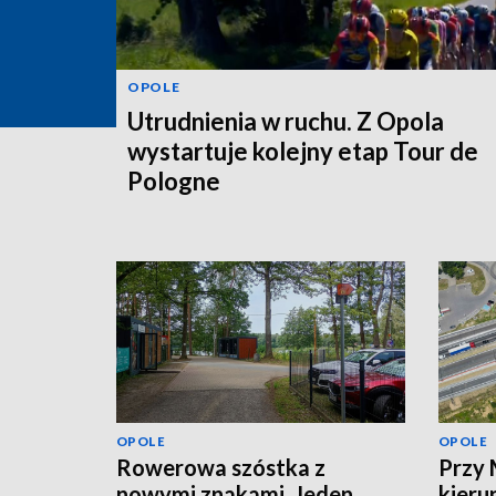
OPOLE
Utrudnienia w ruchu. Z Opola
wystartuje kolejny etap Tour de
Pologne
OPOLE
OPOLE
Rowerowa szóstka z
Przy 
nowymi znakami. Jeden
kieru