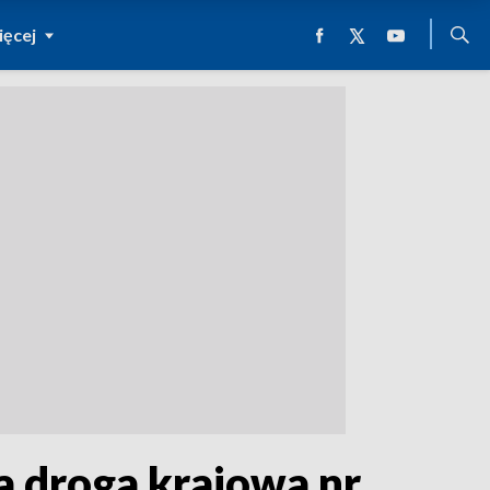
ęcej
 droga krajowa nr