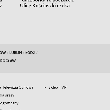
w
Ulicę Kościuszki czeka
większa przebudowa
KÓW
/
LUBLIN
/
ŁÓDŹ
/
ROCŁAW
 Telewizja Cyfrowa
Sklep TVP
la prasy
tograficzny