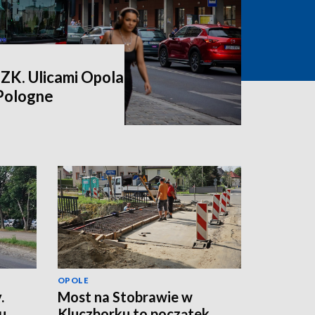
ZK. Ulicami Opola
 Pologne
OPOLE
.
Most na Stobrawie w
u
Kluczborku to początek.