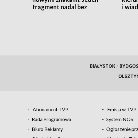
fragment nadal bez
i wia
oznaczeń
BIAŁYSTOK
/
BYDGO
OLSZTY
Abonament TVP
Emisja w TVP
Rada Programowa
System NOS
Biuro Reklamy
Ogłoszenie pr