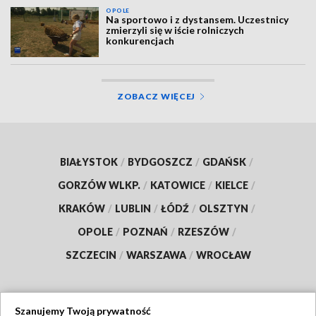
OPOLE
Na sportowo i z dystansem. Uczestnicy
zmierzyli się w iście rolniczych
konkurencjach
ZOBACZ WIĘCEJ
BIAŁYSTOK
/
BYDGOSZCZ
/
GDAŃSK
/
GORZÓW WLKP.
/
KATOWICE
/
KIELCE
/
KRAKÓW
/
LUBLIN
/
ŁÓDŹ
/
OLSZTYN
/
OPOLE
/
POZNAŃ
/
RZESZÓW
/
SZCZECIN
/
WARSZAWA
/
WROCŁAW
Szanujemy Twoją prywatność