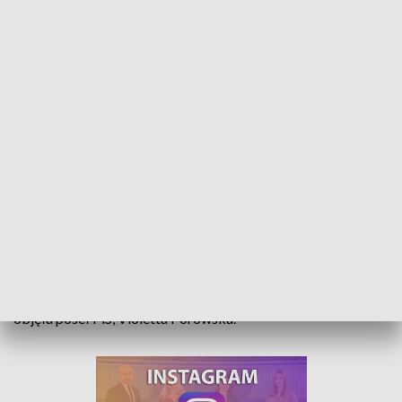
Wieś oczami dziecka. Znamy laureatów konkursu ARiMR
Opolska wieś widziana oczami dziecka. To konkurs
plastyczny Agencji Restrukturyzacji i Modernizacji
Rolnictwa. Wzięło w nim udział blisko 150 osób. Właśnie
poznaliśmy laureatów. Wydarzenie patronatem honorowym
objęła poseł PiS, Violetta Porowska.