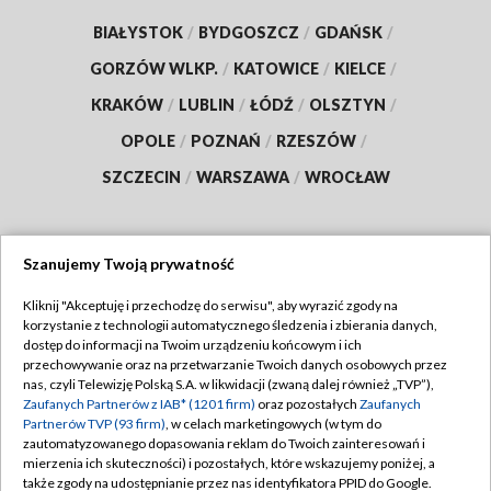
BIAŁYSTOK
/
BYDGOSZCZ
/
GDAŃSK
/
GORZÓW WLKP.
/
KATOWICE
/
KIELCE
/
KRAKÓW
/
LUBLIN
/
ŁÓDŹ
/
OLSZTYN
/
OPOLE
/
POZNAŃ
/
RZESZÓW
/
SZCZECIN
/
WARSZAWA
/
WROCŁAW
Szanujemy Twoją prywatność
Dołącz do nas:
Kliknij "Akceptuję i przechodzę do serwisu", aby wyrazić zgody na
korzystanie z technologii automatycznego śledzenia i zbierania danych,
TVP
dostęp do informacji na Twoim urządzeniu końcowym i ich
Abonament TVP
przechowywanie oraz na przetwarzanie Twoich danych osobowych przez
Regulamin TVP
nas, czyli Telewizję Polską S.A. w likwidacji (zwaną dalej również „TVP”),
Emisja w TVP
Zaufanych Partnerów z IAB* (1201 firm)
oraz pozostałych
Zaufanych
Polityka prywatności
Partnerów TVP (93 firm)
, w celach marketingowych (w tym do
Centrum informacji TVP
Moje zgody
zautomatyzowanego dopasowania reklam do Twoich zainteresowań i
mierzenia ich skuteczności) i pozostałych, które wskazujemy poniżej, a
Naziemna Telewizja Cyfrowa
Pomoc
także zgody na udostępnianie przez nas identyfikatora PPID do Google.