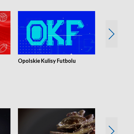
Opolskie Kulisy Futbolu
Złote chwile
sportu