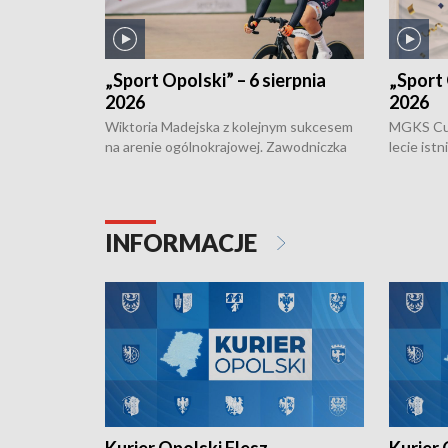
„Sport Opolski” – 6 sierpnia
„Sport 
2026
2026
Wiktoria Madejska z kolejnym sukcesem
MGKS Cuk
na arenie ogólnokrajowej. Zawodniczka
lecie ist
Klubu Kolarskiego Ziemia Brzeska
odbył się
została podwójna Mistrzynią Polski
również o
Juniorów Młodszych w kolarstwie
Otwartyc
torowym.
plażowej
INFORMACJE
meczu Ko