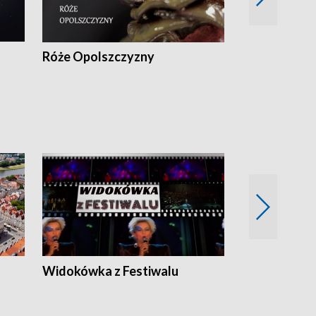
Róże Opolszczyzny
Czas report
Widokówka z Festiwalu
Strefa Kultu