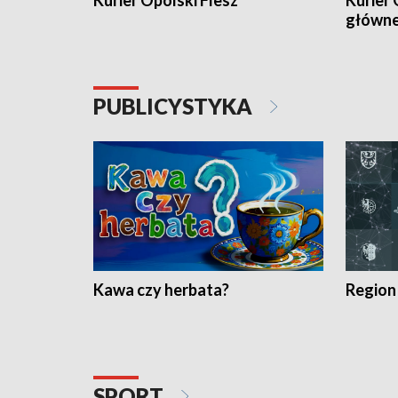
Kurier Opolski Flesz
Kurier 
główn
PUBLICYSTYKA
Kawa czy herbata?
Region
SPORT