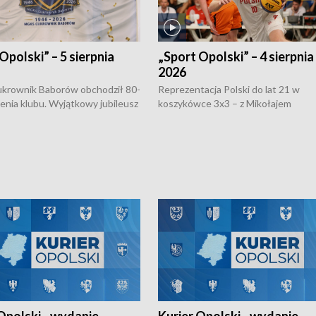
Opolski” – 5 sierpnia
„Sport Opolski” – 4 sierpnia
2026
rownik Baborów obchodził 80-
Reprezentacja Polski do lat 21 w
nienia klubu. Wyjątkowy jubileusz
koszykówce 3x3 – z Mikołajem
 na sportowo. W programie
Kowalczykiem z opolskiego AZS-u 
 turnieju eliminacyjnym
składzie - wygrała dwa z trzech tur
h Mistrzostw w siatkówce
w ramach Ligi Narodów. Rywalizacja
 amatorów w Opolu oraz o
odbyła się w węgierskim Szolnok.
lejarza Opole. Zapraszamy!