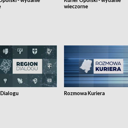
Opolski - wydanie
Kurier Opolski - wydanie
e
wieczorne
 Dialogu
Rozmowa Kuriera