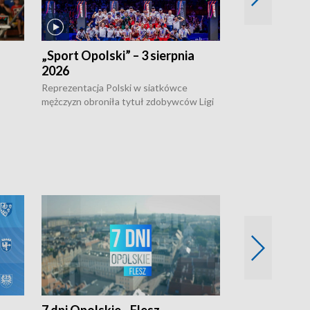
„Sport Opolski” – 3 sierpnia
„Sport Opolsk
2026
Reprezentacja P
mężczyzn w półfi
Reprezentacja Polski w siatkówce
meczu ćwierćfin
mężczyzn obroniła tytuł zdobywców Ligi
Biało-Czerwoni p
w
Narodów. W finale pokonali Amerykanów
Ningbo Ukraińcó
niejów
po tie-breaku. W meczu nie zabrakło
opolskich wątków.