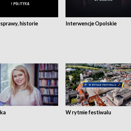
 sprawy, historie
Interwencje Opolskie
ka
W rytmie festiwalu