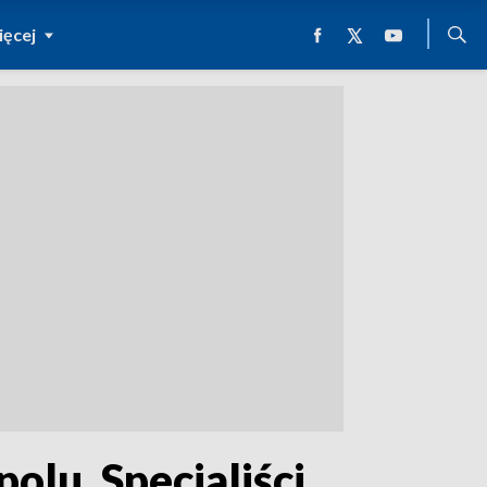
ęcej
olu. Specjaliści