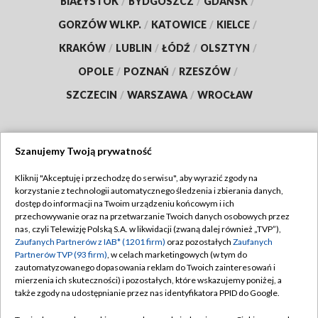
BIAŁYSTOK
/
BYDGOSZCZ
/
GDAŃSK
/
GORZÓW WLKP.
/
KATOWICE
/
KIELCE
/
KRAKÓW
/
LUBLIN
/
ŁÓDŹ
/
OLSZTYN
/
OPOLE
/
POZNAŃ
/
RZESZÓW
/
SZCZECIN
/
WARSZAWA
/
WROCŁAW
Szanujemy Twoją prywatność
Dołącz do nas:
Kliknij "Akceptuję i przechodzę do serwisu", aby wyrazić zgody na
korzystanie z technologii automatycznego śledzenia i zbierania danych,
TVP
dostęp do informacji na Twoim urządzeniu końcowym i ich
Abonament TVP
przechowywanie oraz na przetwarzanie Twoich danych osobowych przez
Regulamin TVP
nas, czyli Telewizję Polską S.A. w likwidacji (zwaną dalej również „TVP”),
Emisja w TVP
Polityka prywatności
Zaufanych Partnerów z IAB* (1201 firm)
oraz pozostałych
Zaufanych
Partnerów TVP (93 firm)
, w celach marketingowych (w tym do
Centrum informacji TVP
Moje zgody
zautomatyzowanego dopasowania reklam do Twoich zainteresowań i
mierzenia ich skuteczności) i pozostałych, które wskazujemy poniżej, a
Naziemna Telewizja Cyfrowa
Pomoc
także zgody na udostępnianie przez nas identyfikatora PPID do Google.
Sklep TVP
Biuro reklamy