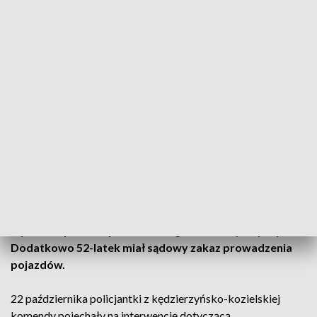
Fot. PAP/G. Michałowski
Nietrzeźwy 52-latek wsiadł za kierownicę opla po tym,
jak wszczął awanturę. Dalszą jazdę na „podwójnym
gazie” udaremniły policjantki. Badanie trzeźwości
wykazało ponad 2 promile w organizmie mężczyzny.
Dodatkowo 52-latek miał sądowy zakaz prowadzenia
pojazdów.
22 października policjantki z kędzierzyńsko-kozielskiej
komendy pojechały na interwencję dotyczącą