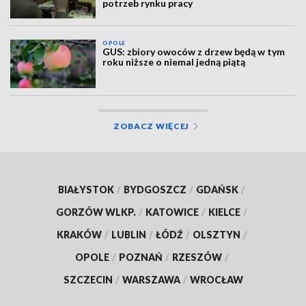
potrzeb rynku pracy
OPOLE
GUS: zbiory owoców z drzew będą w tym
roku niższe o niemal jedną piątą
ZOBACZ WIĘCEJ
BIAŁYSTOK
/
BYDGOSZCZ
/
GDAŃSK
/
GORZÓW WLKP.
/
KATOWICE
/
KIELCE
/
KRAKÓW
/
LUBLIN
/
ŁÓDŹ
/
OLSZTYN
/
OPOLE
/
POZNAŃ
/
RZESZÓW
/
SZCZECIN
/
WARSZAWA
/
WROCŁAW