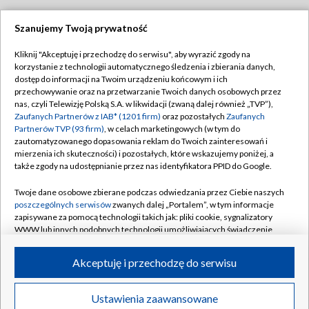
Szanujemy Twoją prywatność
Dołącz do nas:
Kliknij "Akceptuję i przechodzę do serwisu", aby wyrazić zgody na
korzystanie z technologii automatycznego śledzenia i zbierania danych,
TVP
dostęp do informacji na Twoim urządzeniu końcowym i ich
Abonament TVP
przechowywanie oraz na przetwarzanie Twoich danych osobowych przez
Regulamin TVP
nas, czyli Telewizję Polską S.A. w likwidacji (zwaną dalej również „TVP”),
Emisja w TVP
Polityka prywatności
Zaufanych Partnerów z IAB* (1201 firm)
oraz pozostałych
Zaufanych
Partnerów TVP (93 firm)
, w celach marketingowych (w tym do
Centrum informacji TVP
Moje zgody
zautomatyzowanego dopasowania reklam do Twoich zainteresowań i
mierzenia ich skuteczności) i pozostałych, które wskazujemy poniżej, a
Naziemna Telewizja Cyfrowa
Pomoc
także zgody na udostępnianie przez nas identyfikatora PPID do Google.
Sklep TVP
Biuro reklamy
Twoje dane osobowe zbierane podczas odwiedzania przez Ciebie naszych
Rada Programowa
Kontakt
poszczególnych serwisów
zwanych dalej „Portalem”, w tym informacje
zapisywane za pomocą technologii takich jak: pliki cookie, sygnalizatory
System NOS
WWW lub innych podobnych technologii umożliwiających świadczenie
dopasowanych i bezpiecznych usług, personalizację treści oraz reklam,
Informacje o nadawcy
Kanały
udostępnianie funkcji mediów społecznościowych oraz analizowanie
Akceptuję i przechodzę do serwisu
ruchu w Internecie.
Program dla prasy
©2026 Telewizja Polska S.A. w likwidacji
Biuro Reklamy
Twoje dane osobowe zbierane podczas odwiedzania przez Ciebie
Ustawienia zaawansowane
poszczególnych serwisów
na Portalu, takie jak adresy IP, identyfikatory