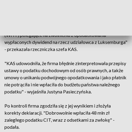
Opolska KAS skontrolowała rozliczenia podatku CIT za lata
2017-2018 w firmie z branży usług ciepłowniczo-
energetycznych. "Kontrolerzy wykryli nieprawidłowości w
rozliczeniach podatkowych w zakresie tzw. podatku u źródła
(WHT) polegające na zwolnieniu z opodatkowania
wypłaconych dywidend na rzecz udziałowca z Luksemburga"
- przekazała rzeczniczka szefa KAS.
"KAS udowodniła, że firma błędnie zinterpretowała przepisy
ustawy o podatku dochodowym od osób prawnych, a także
umowy o unikaniu podwójnego opodatkowania i jako płatnik
nie potrąciła i nie wpłaciła do budżetu państwa należnego
podatku" - wyjaśniła Justyna Pasieczyńska.
Po kontroli firma zgodziła się z jej wynikiem i złożyła
korekty deklaracji. "Dobrowolnie wpłaciła 48 mln zł
zaległego podatku CIT, wraz z odsetkami za zwłokę" -
podała.