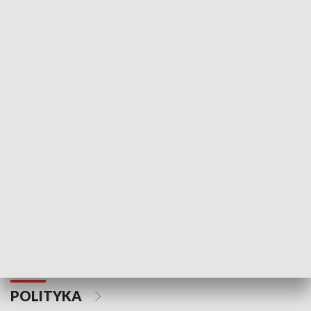
Wejściówka
Zakładka
MNIEJSZOŚCI
Schlesien Journal
POLITYKA