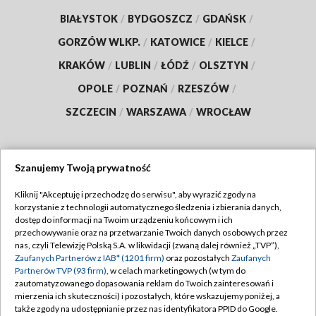
BIAŁYSTOK
/
BYDGOSZCZ
/
GDAŃSK
/
GORZÓW WLKP.
/
KATOWICE
/
KIELCE
/
KRAKÓW
/
LUBLIN
/
ŁÓDŹ
/
OLSZTYN
/
OPOLE
/
POZNAŃ
/
RZESZÓW
/
SZCZECIN
/
WARSZAWA
/
WROCŁAW
Szanujemy Twoją prywatność
Dołącz do nas:
Kliknij "Akceptuję i przechodzę do serwisu", aby wyrazić zgody na
korzystanie z technologii automatycznego śledzenia i zbierania danych,
TVP
dostęp do informacji na Twoim urządzeniu końcowym i ich
Abonament TVP
przechowywanie oraz na przetwarzanie Twoich danych osobowych przez
Regulamin TVP
nas, czyli Telewizję Polską S.A. w likwidacji (zwaną dalej również „TVP”),
Emisja w TVP
Zaufanych Partnerów z IAB* (1201 firm)
oraz pozostałych
Zaufanych
Polityka prywatności
Partnerów TVP (93 firm)
, w celach marketingowych (w tym do
Centrum informacji TVP
Moje zgody
zautomatyzowanego dopasowania reklam do Twoich zainteresowań i
mierzenia ich skuteczności) i pozostałych, które wskazujemy poniżej, a
Naziemna Telewizja Cyfrowa
Pomoc
także zgody na udostępnianie przez nas identyfikatora PPID do Google.