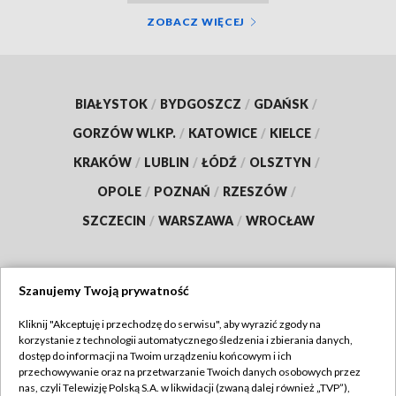
ZOBACZ WIĘCEJ
BIAŁYSTOK
/
BYDGOSZCZ
/
GDAŃSK
/
GORZÓW WLKP.
/
KATOWICE
/
KIELCE
/
KRAKÓW
/
LUBLIN
/
ŁÓDŹ
/
OLSZTYN
/
OPOLE
/
POZNAŃ
/
RZESZÓW
/
SZCZECIN
/
WARSZAWA
/
WROCŁAW
Szanujemy Twoją prywatność
Dołącz do nas:
Kliknij "Akceptuję i przechodzę do serwisu", aby wyrazić zgody na
korzystanie z technologii automatycznego śledzenia i zbierania danych,
TVP
dostęp do informacji na Twoim urządzeniu końcowym i ich
Abonament TVP
przechowywanie oraz na przetwarzanie Twoich danych osobowych przez
Regulamin TVP
nas, czyli Telewizję Polską S.A. w likwidacji (zwaną dalej również „TVP”),