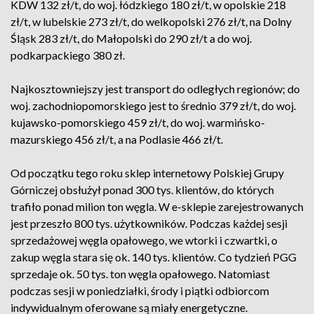
KDW 132 zł/t, do woj. łódzkiego 180 zł/t, w opolskie 218
zł/t, w lubelskie 273 zł/t, do welkopolski 276 zł/t, na Dolny
Śląsk 283 zł/t, do Małopolski do 290 zł/t a do woj.
podkarpackiego 380 zł.
Najkosztowniejszy jest transport do odległych regionów; do
woj. zachodniopomorskiego jest to średnio 379 zł/t, do woj.
kujawsko-pomorskiego 459 zł/t, do woj. warmińsko-
mazurskiego 456 zł/t, a na Podlasie 466 zł/t.
Od początku tego roku sklep internetowy Polskiej Grupy
Górniczej obsłużył ponad 300 tys. klientów, do których
trafiło ponad milion ton węgla. W e-sklepie zarejestrowanych
jest przeszło 800 tys. użytkowników. Podczas każdej sesji
sprzedażowej węgla opałowego, we wtorki i czwartki, o
zakup węgla stara się ok. 140 tys. klientów. Co tydzień PGG
sprzedaje ok. 50 tys. ton węgla opałowego. Natomiast
podczas sesji w poniedziałki, środy i piątki odbiorcom
indywidualnym oferowane są miały energetyczne.