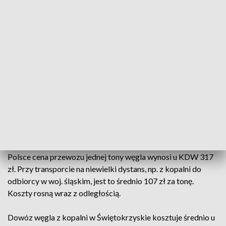
przypadku samodzielnego zamówienia takiej usługi w
prywatnych firmach przewozowych, które - jak wynika z
ofert zamieszczanych w internecie - za przewóz 2-3 ton
węgla ze Śląska do odległego regionu oczekują nawet 4-5
tys. zł.
"Koszty transportu i przeładunku w sieci kwalifikowanych
dostawców PGG są atrakcyjne i wielokrotnie niższe niż u
przewoźników na krajowym rynku" - zapewnił Tomasz
Głogowski.
Przedstawiciele Grupy wyliczyli, że średnio dla dostaw w
Polsce cena przewozu jednej tony węgla wynosi u KDW 317
zł. Przy transporcie na niewielki dystans, np. z kopalni do
odbiorcy w woj. śląskim, jest to średnio 107 zł za tonę.
Koszty rosną wraz z odległością.
Dowóz węgla z kopalni w Świętokrzyskie kosztuje średnio u