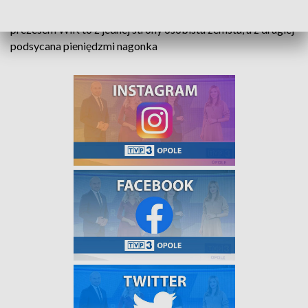
O tym czy walka ludzi Arkadiusza Wiśniewskiego z
prezesem WiK to z jednej strony osobista zemsta, a z drugiej
podsycana pieniędzmi nagonka