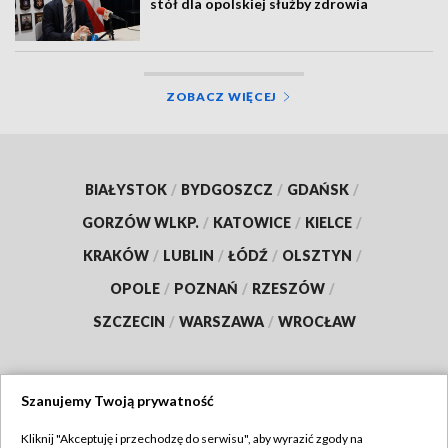
stół dla opolskiej służby zdrowia
ZOBACZ WIĘCEJ
BIAŁYSTOK
/
BYDGOSZCZ
/
GDAŃSK
/
GORZÓW WLKP.
/
KATOWICE
/
KIELCE
/
KRAKÓW
/
LUBLIN
/
ŁÓDŹ
/
OLSZTYN
/
OPOLE
/
POZNAŃ
/
RZESZÓW
/
SZCZECIN
/
WARSZAWA
/
WROCŁAW
Szanujemy Twoją prywatność
Dołącz do nas:
Kliknij "Akceptuję i przechodzę do serwisu", aby wyrazić zgody na