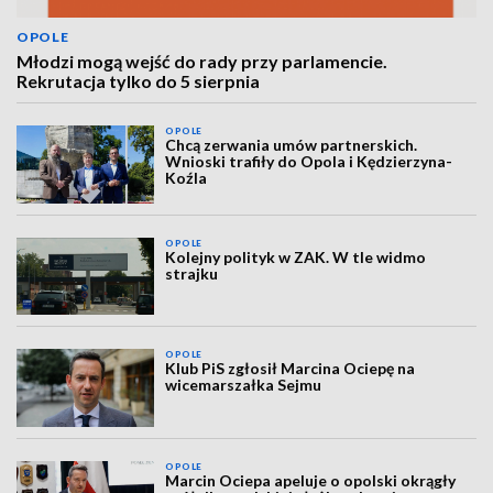
OPOLE
Młodzi mogą wejść do rady przy parlamencie.
Rekrutacja tylko do 5 sierpnia
OPOLE
Chcą zerwania umów partnerskich.
Wnioski trafiły do Opola i Kędzierzyna-
Koźla
OPOLE
Kolejny polityk w ZAK. W tle widmo
strajku
OPOLE
Klub PiS zgłosił Marcina Ociepę na
wicemarszałka Sejmu
OPOLE
Marcin Ociepa apeluje o opolski okrągły