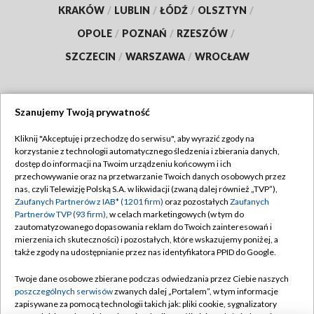
KRAKÓW
/
LUBLIN
/
ŁÓDŹ
/
OLSZTYN
/
OPOLE
/
POZNAŃ
/
RZESZÓW
/
SZCZECIN
/
WARSZAWA
/
WROCŁAW
Szanujemy Twoją prywatność
Dołącz do nas:
Kliknij "Akceptuję i przechodzę do serwisu", aby wyrazić zgody na
korzystanie z technologii automatycznego śledzenia i zbierania danych,
TVP
dostęp do informacji na Twoim urządzeniu końcowym i ich
Abonament TVP
przechowywanie oraz na przetwarzanie Twoich danych osobowych przez
Regulamin TVP
nas, czyli Telewizję Polską S.A. w likwidacji (zwaną dalej również „TVP”),
Emisja w TVP
Zaufanych Partnerów z IAB* (1201 firm)
oraz pozostałych
Zaufanych
Polityka prywatności
Partnerów TVP (93 firm)
, w celach marketingowych (w tym do
Centrum informacji TVP
Moje zgody
zautomatyzowanego dopasowania reklam do Twoich zainteresowań i
mierzenia ich skuteczności) i pozostałych, które wskazujemy poniżej, a
Naziemna Telewizja Cyfrowa
Pomoc
także zgody na udostępnianie przez nas identyfikatora PPID do Google.
Sklep TVP
Biuro reklamy
Twoje dane osobowe zbierane podczas odwiedzania przez Ciebie naszych
Rada Programowa
poszczególnych serwisów
zwanych dalej „Portalem”, w tym informacje
Kontakt
zapisywane za pomocą technologii takich jak: pliki cookie, sygnalizatory
System NOS