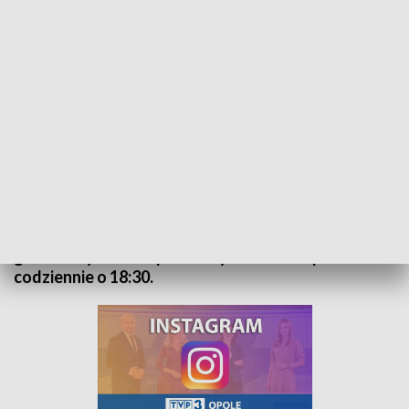
Kurier Opolski - wydanie główne – 20 października 2022
„Kurier Opolski” to codzienna porcja informacji o
najważniejszych wydarzeniach w regionie. Na
główne wydanie zapraszamy do TVP3 Opole
codziennie o 18:30.