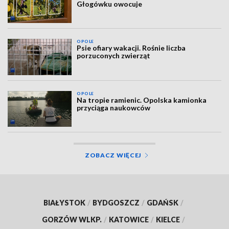
Głogówku owocuje
OPOLE
Psie ofiary wakacji. Rośnie liczba
porzuconych zwierząt
OPOLE
Na tropie ramienic. Opolska kamionka
przyciąga naukowców
ZOBACZ WIĘCEJ
BIAŁYSTOK
/
BYDGOSZCZ
/
GDAŃSK
/
GORZÓW WLKP.
/
KATOWICE
/
KIELCE
/