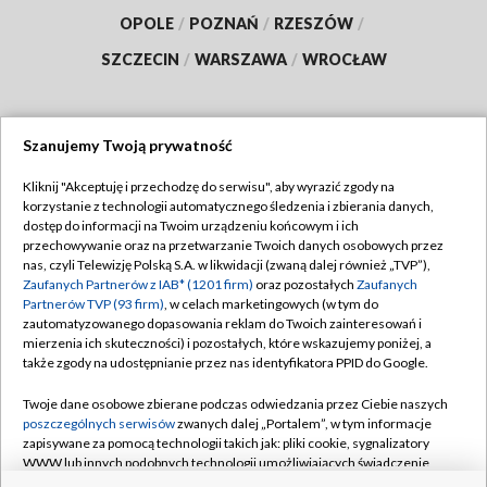
OPOLE
/
POZNAŃ
/
RZESZÓW
/
SZCZECIN
/
WARSZAWA
/
WROCŁAW
Szanujemy Twoją prywatność
Dołącz do nas:
Kliknij "Akceptuję i przechodzę do serwisu", aby wyrazić zgody na
korzystanie z technologii automatycznego śledzenia i zbierania danych,
TVP
dostęp do informacji na Twoim urządzeniu końcowym i ich
Abonament TVP
przechowywanie oraz na przetwarzanie Twoich danych osobowych przez
Regulamin TVP
nas, czyli Telewizję Polską S.A. w likwidacji (zwaną dalej również „TVP”),
Emisja w TVP
Zaufanych Partnerów z IAB* (1201 firm)
oraz pozostałych
Zaufanych
Polityka prywatności
Partnerów TVP (93 firm)
, w celach marketingowych (w tym do
Centrum informacji TVP
Moje zgody
zautomatyzowanego dopasowania reklam do Twoich zainteresowań i
mierzenia ich skuteczności) i pozostałych, które wskazujemy poniżej, a
Naziemna Telewizja Cyfrowa
Pomoc
także zgody na udostępnianie przez nas identyfikatora PPID do Google.
Sklep TVP
Biuro reklamy
Twoje dane osobowe zbierane podczas odwiedzania przez Ciebie naszych
Rada Programowa
poszczególnych serwisów
zwanych dalej „Portalem”, w tym informacje
Kontakt
zapisywane za pomocą technologii takich jak: pliki cookie, sygnalizatory
System NOS
WWW lub innych podobnych technologii umożliwiających świadczenie
dopasowanych i bezpiecznych usług, personalizację treści oraz reklam,