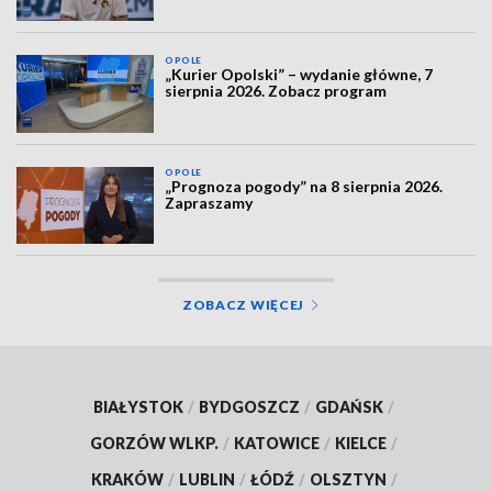
OPOLE
„Kurier Opolski” – wydanie główne, 7
sierpnia 2026. Zobacz program
OPOLE
„Prognoza pogody” na 8 sierpnia 2026.
Zapraszamy
ZOBACZ WIĘCEJ
BIAŁYSTOK
/
BYDGOSZCZ
/
GDAŃSK
/
GORZÓW WLKP.
/
KATOWICE
/
KIELCE
/
KRAKÓW
/
LUBLIN
/
ŁÓDŹ
/
OLSZTYN
/