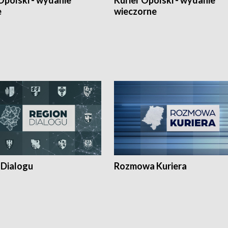
Opolski - wydanie
Kurier Opolski - wydanie
e
wieczorne
 Dialogu
Rozmowa Kuriera