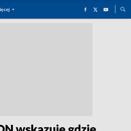
ęcej
RON wskazuje gdzie