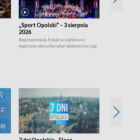
„Sport Opolski” – 3 sierpnia
„Sport Opolsk
2026
Reprezentacja P
mężczyzn w półfi
Reprezentacja Polski w siatkówce
meczu ćwierćfin
mężczyzn obroniła tytuł zdobywców Ligi
Biało-Czerwoni p
w
Narodów. W finale pokonali Amerykanów
Ningbo Ukraińcó
niejów
po tie-breaku. W meczu nie zabrakło
opolskich wątków.