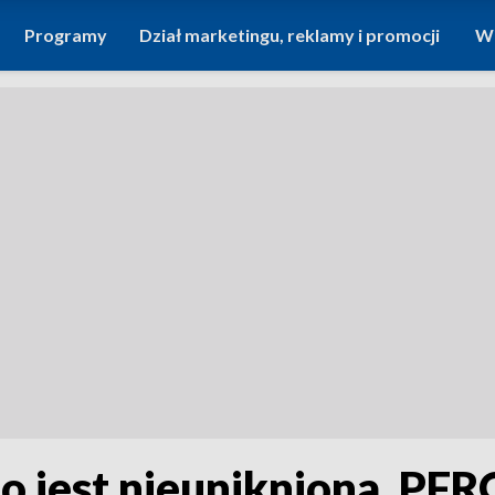
Programy
Dział marketingu, reklamy i promocji
Wi
o jest nieunikniona. PF