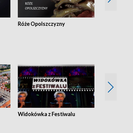
Róże Opolszczyzny
Czas report
Widokówka z Festiwalu
Strefa Kultu