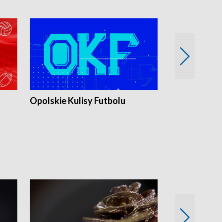
Opolskie Kulisy Futbolu
Złote chwile
sportu