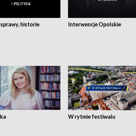
 sprawy, historie
Interwencje Opolskie
ka
W rytmie festiwalu