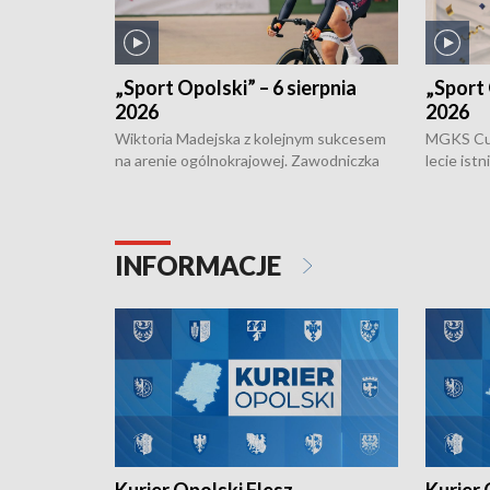
„Sport Opolski” – 6 sierpnia
„Sport 
2026
2026
Wiktoria Madejska z kolejnym sukcesem
MGKS Cuk
na arenie ogólnokrajowej. Zawodniczka
lecie ist
Klubu Kolarskiego Ziemia Brzeska
odbył się
została podwójna Mistrzynią Polski
również o
Juniorów Młodszych w kolarstwie
Otwartyc
torowym.
plażowej
INFORMACJE
meczu Ko