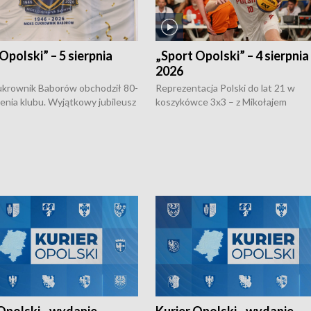
Opolski” – 5 sierpnia
„Sport Opolski” – 4 sierpnia
2026
rownik Baborów obchodził 80-
Reprezentacja Polski do lat 21 w
nienia klubu. Wyjątkowy jubileusz
koszykówce 3x3 – z Mikołajem
 na sportowo. W programie
Kowalczykiem z opolskiego AZS-u 
 turnieju eliminacyjnym
składzie - wygrała dwa z trzech tur
h Mistrzostw w siatkówce
w ramach Ligi Narodów. Rywalizacja
 amatorów w Opolu oraz o
odbyła się w węgierskim Szolnok.
lejarza Opole. Zapraszamy!