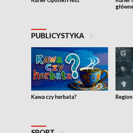
Kurier Opolski Flesz
Kurier 
główn
PUBLICYSTYKA
Kawa czy herbata?
Region
SPORT