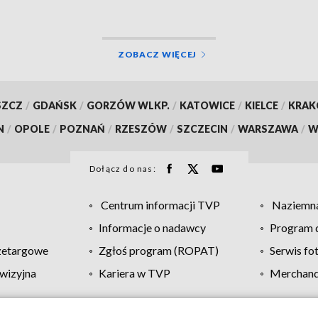
ZOBACZ WIĘCEJ
SZCZ
/
GDAŃSK
/
GORZÓW WLKP.
/
KATOWICE
/
KIELCE
/
KRA
N
/
OPOLE
/
POZNAŃ
/
RZESZÓW
/
SZCZECIN
/
WARSZAWA
/
W
Dołącz do nas:
Centrum informacji TVP
Naziemna
Informacje o nadawcy
Program d
zetargowe
Zgłoś program (ROPAT)
Serwis fo
wizyjna
Kariera w TVP
Merchandi