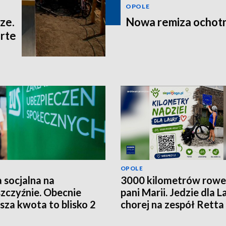
OPOLE
ze.
Nowa remiza ochot
rte
OPOLE
 socjalna na
3000 kilometrów row
zczyźnie. Obecnie
pani Marii. Jedzie dla L
ższa kwota to blisko 2
chorej na zespół Retta
ce złotych