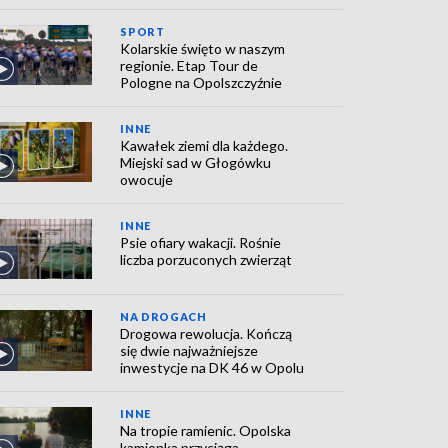
SPORT
Kolarskie święto w naszym
regionie. Etap Tour de
Pologne na Opolszczyźnie
INNE
Kawałek ziemi dla każdego.
Miejski sad w Głogówku
owocuje
INNE
Psie ofiary wakacji. Rośnie
liczba porzuconych zwierząt
NA DROGACH
Drogowa rewolucja. Kończą
się dwie najważniejsze
inwestycje na DK 46 w Opolu
INNE
Na tropie ramienic. Opolska
kamionka przyciąga