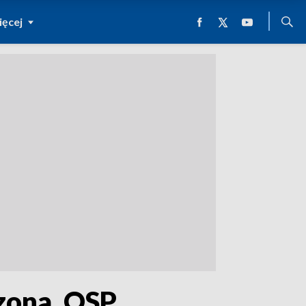
ęcej
zona. OSP