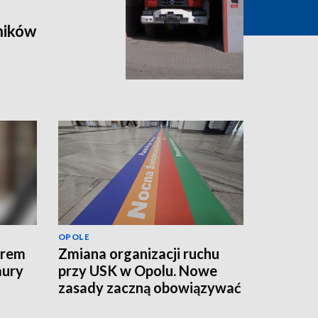
ników
OPOLE
erem
Zmiana organizacji ruchu
aury
przy USK w Opolu. Nowe
zasady zaczną obowiązywać
od jutra