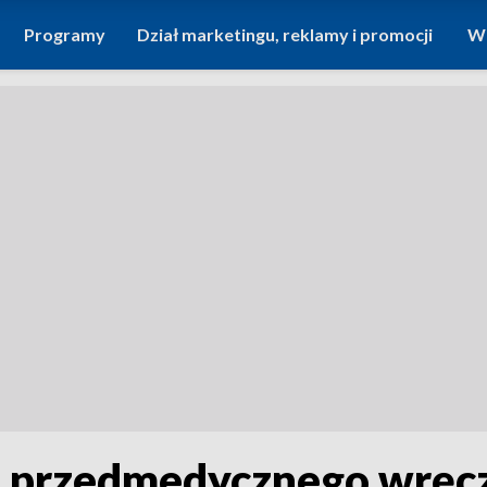
Programy
Dział marketingu, reklamy i promocji
Wi
a przedmedycznego wręc