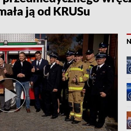
mała ją od KRUSu
N