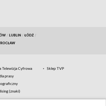
KÓW
/
LUBLIN
/
ŁÓDŹ
/
ROCŁAW
 Telewizja Cyfrowa
Sklep TVP
la prasy
tograficzny
sing (znaki)