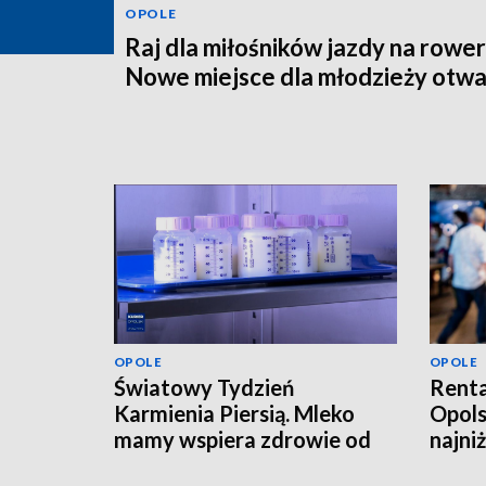
OPOLE
Raj dla miłośników jazdy na rower
Nowe miejsce dla młodzieży otwa
OPOLE
OPOLE
Światowy Tydzień
Renta
Karmienia Piersią. Mleko
Opols
mamy wspiera zdrowie od
najni
pierwszych dni życia
tysią