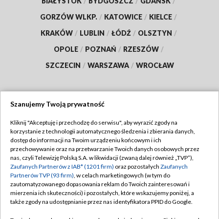
BIAŁYSTOK
/
BYDGOSZCZ
/
GDAŃSK
/
GORZÓW WLKP.
/
KATOWICE
/
KIELCE
/
KRAKÓW
/
LUBLIN
/
ŁÓDŹ
/
OLSZTYN
/
OPOLE
/
POZNAŃ
/
RZESZÓW
/
SZCZECIN
/
WARSZAWA
/
WROCŁAW
Szanujemy Twoją prywatność
Dołącz do nas:
Kliknij "Akceptuję i przechodzę do serwisu", aby wyrazić zgody na
korzystanie z technologii automatycznego śledzenia i zbierania danych,
TVP
dostęp do informacji na Twoim urządzeniu końcowym i ich
Abonament TVP
przechowywanie oraz na przetwarzanie Twoich danych osobowych przez
Regulamin TVP
nas, czyli Telewizję Polską S.A. w likwidacji (zwaną dalej również „TVP”),
Emisja w TVP
Zaufanych Partnerów z IAB* (1201 firm)
oraz pozostałych
Zaufanych
Polityka prywatności
Partnerów TVP (93 firm)
, w celach marketingowych (w tym do
Centrum informacji TVP
Moje zgody
zautomatyzowanego dopasowania reklam do Twoich zainteresowań i
mierzenia ich skuteczności) i pozostałych, które wskazujemy poniżej, a
Naziemna Telewizja Cyfrowa
Pomoc
także zgody na udostępnianie przez nas identyfikatora PPID do Google.
Sklep TVP
Biuro reklamy