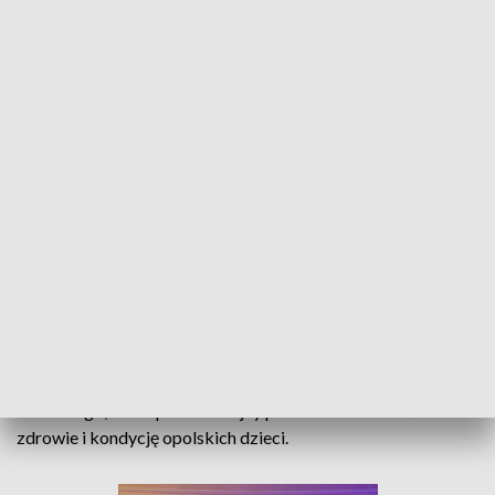
Opolskie o poranku - 19 października 2022
Autobusy komunikacji miejskiej mają
pierwszeństwo, kiedy wyjeżdżają z zatoczki. Jak się
okazuje - niewielu kierowców zna ten przepis.
W programie „Opolskie o poranku” policja wyjaśni te zasady.
Powiemy także o projekcie Głubczyckiego Stowarzyszenia
Kresowego, które po raz kolejny postanowiło zadbać o
zdrowie i kondycję opolskich dzieci.