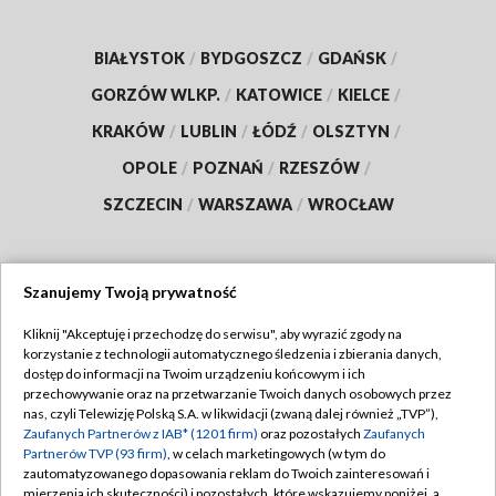
BIAŁYSTOK
/
BYDGOSZCZ
/
GDAŃSK
/
GORZÓW WLKP.
/
KATOWICE
/
KIELCE
/
KRAKÓW
/
LUBLIN
/
ŁÓDŹ
/
OLSZTYN
/
OPOLE
/
POZNAŃ
/
RZESZÓW
/
SZCZECIN
/
WARSZAWA
/
WROCŁAW
Szanujemy Twoją prywatność
Dołącz do nas:
Kliknij "Akceptuję i przechodzę do serwisu", aby wyrazić zgody na
korzystanie z technologii automatycznego śledzenia i zbierania danych,
TVP
dostęp do informacji na Twoim urządzeniu końcowym i ich
Abonament TVP
przechowywanie oraz na przetwarzanie Twoich danych osobowych przez
Regulamin TVP
nas, czyli Telewizję Polską S.A. w likwidacji (zwaną dalej również „TVP”),
Emisja w TVP
Zaufanych Partnerów z IAB* (1201 firm)
oraz pozostałych
Zaufanych
Polityka prywatności
Partnerów TVP (93 firm)
, w celach marketingowych (w tym do
Centrum informacji TVP
Moje zgody
zautomatyzowanego dopasowania reklam do Twoich zainteresowań i
mierzenia ich skuteczności) i pozostałych, które wskazujemy poniżej, a