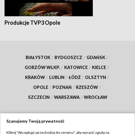
Produkcje TVP3 Opole
BIAŁYSTOK
/
BYDGOSZCZ
/
GDAŃSK
/
GORZÓW WLKP.
/
KATOWICE
/
KIELCE
/
KRAKÓW
/
LUBLIN
/
ŁÓDŹ
/
OLSZTYN
/
OPOLE
/
POZNAŃ
/
RZESZÓW
/
SZCZECIN
/
WARSZAWA
/
WROCŁAW
Szanujemy Twoją prywatność
Dołącz do nas:
Kliknij "Akceptuję i przechodzę do serwisu", aby wyrazić zgody na