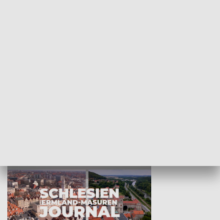
Wejściówka
Zakładka
MNIEJSZOŚCI