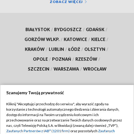
ZOBACZ WIĘCEJ
BIAŁYSTOK
/
BYDGOSZCZ
/
GDAŃSK
/
GORZÓW WLKP.
/
KATOWICE
/
KIELCE
/
KRAKÓW
/
LUBLIN
/
ŁÓDŹ
/
OLSZTYN
/
OPOLE
/
POZNAŃ
/
RZESZÓW
/
SZCZECIN
/
WARSZAWA
/
WROCŁAW
Szanujemy Twoją prywatność
Dołącz do nas:
Kliknij "Akceptuję i przechodzę do serwisu", aby wyrazić zgody na
korzystanie z technologii automatycznego śledzenia i zbierania danych,
TVP
dostęp do informacji na Twoim urządzeniu końcowym i ich
Abonament TVP
przechowywanie oraz na przetwarzanie Twoich danych osobowych przez
Regulamin TVP
nas, czyli Telewizję Polską S.A. w likwidacji (zwaną dalej również „TVP”),
Emisja w TVP
Zaufanych Partnerów z IAB* (1201 firm)
oraz pozostałych
Zaufanych
Polityka prywatności