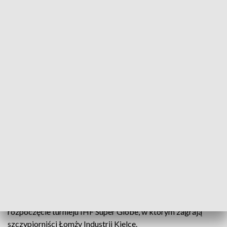
Sport Opolski - 18 października 2022
LZS Starowice kontynuuje serię meczów bez
porażki. W weekend starowiczanie pokonali
rezerwy Odry Opole, a o zwycięstwie zadecydował
rzadko spotykany gol.
W programie także relacja z zawodów w kolarstwie
przełajowym w Kędzierzynie Koźlu. W cyklu Polska i Świat
natomiast rozstrzygnięcia w plebiscycie Złotej Piłki oraz
rozpoczęcie turnieju IHF Super Globe, w którym zagrają
szczypiorniści Łomży Industrii Kielce.