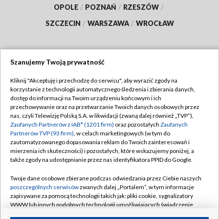
OPOLE
/
POZNAŃ
/
RZESZÓW
/
SZCZECIN
/
WARSZAWA
/
WROCŁAW
Szanujemy Twoją prywatność
Dołącz do nas:
Kliknij "Akceptuję i przechodzę do serwisu", aby wyrazić zgody na
korzystanie z technologii automatycznego śledzenia i zbierania danych,
TVP
dostęp do informacji na Twoim urządzeniu końcowym i ich
Abonament TVP
przechowywanie oraz na przetwarzanie Twoich danych osobowych przez
Regulamin TVP
nas, czyli Telewizję Polską S.A. w likwidacji (zwaną dalej również „TVP”),
Emisja w TVP
Polityka prywatności
Zaufanych Partnerów z IAB* (1201 firm)
oraz pozostałych
Zaufanych
Partnerów TVP (93 firm)
, w celach marketingowych (w tym do
Centrum informacji TVP
Moje zgody
zautomatyzowanego dopasowania reklam do Twoich zainteresowań i
mierzenia ich skuteczności) i pozostałych, które wskazujemy poniżej, a
Naziemna Telewizja Cyfrowa
Pomoc
także zgody na udostępnianie przez nas identyfikatora PPID do Google.
Sklep TVP
Biuro reklamy
Twoje dane osobowe zbierane podczas odwiedzania przez Ciebie naszych
Rada Programowa
Kontakt
poszczególnych serwisów
zwanych dalej „Portalem”, w tym informacje
zapisywane za pomocą technologii takich jak: pliki cookie, sygnalizatory
System NOS
WWW lub innych podobnych technologii umożliwiających świadczenie
dopasowanych i bezpiecznych usług, personalizację treści oraz reklam,
Informacje o nadawcy
Kanały