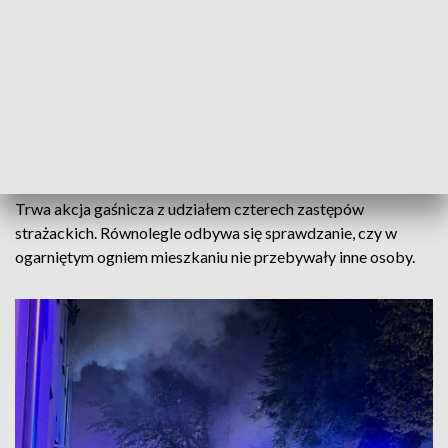
– relacjonuje mł. asp. Elżbieta Zalewska ze stanowiska
kierowania opolskiego komendanta wojewódzkiego
Państwowej Straży Pożarnej.
Strażacy udzielili tym osobom kwalifikowanej pierwszej
pomocy medycznej i przekazali je przybyłemu na miejsce
zespołowi ratownictwa medycznego.
Trwa akcja gaśnicza z udziałem czterech zastępów
strażackich. Równolegle odbywa się sprawdzanie, czy w
ogarniętym ogniem mieszkaniu nie przebywały inne osoby.