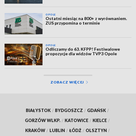
OPOLE
Ostatni miesiąc na 800+ z wyrównaniem.
ZUS przypomina o terminie
OPOLE
Odliczamy do 63. KFPP! Festiwalowe
propozycje dla widzów TVP3 Opole
ZOBACZ WIĘCEJ
BIAŁYSTOK
/
BYDGOSZCZ
/
GDAŃSK
/
GORZÓW WLKP.
/
KATOWICE
/
KIELCE
/
KRAKÓW
/
LUBLIN
/
ŁÓDŹ
/
OLSZTYN
/