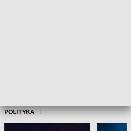
MNIEJSZOŚCI
Schlesien Journal
POLITYKA