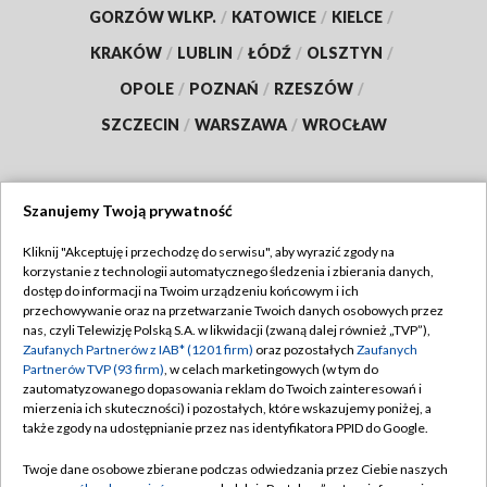
GORZÓW WLKP.
/
KATOWICE
/
KIELCE
/
KRAKÓW
/
LUBLIN
/
ŁÓDŹ
/
OLSZTYN
/
OPOLE
/
POZNAŃ
/
RZESZÓW
/
SZCZECIN
/
WARSZAWA
/
WROCŁAW
Szanujemy Twoją prywatność
Dołącz do nas:
Kliknij "Akceptuję i przechodzę do serwisu", aby wyrazić zgody na
korzystanie z technologii automatycznego śledzenia i zbierania danych,
TVP
dostęp do informacji na Twoim urządzeniu końcowym i ich
Abonament TVP
przechowywanie oraz na przetwarzanie Twoich danych osobowych przez
Regulamin TVP
nas, czyli Telewizję Polską S.A. w likwidacji (zwaną dalej również „TVP”),
Emisja w TVP
Zaufanych Partnerów z IAB* (1201 firm)
oraz pozostałych
Zaufanych
Polityka prywatności
Partnerów TVP (93 firm)
, w celach marketingowych (w tym do
Centrum informacji TVP
Moje zgody
zautomatyzowanego dopasowania reklam do Twoich zainteresowań i
mierzenia ich skuteczności) i pozostałych, które wskazujemy poniżej, a
Naziemna Telewizja Cyfrowa
Pomoc
także zgody na udostępnianie przez nas identyfikatora PPID do Google.
Sklep TVP
Biuro reklamy
Twoje dane osobowe zbierane podczas odwiedzania przez Ciebie naszych
Rada Programowa