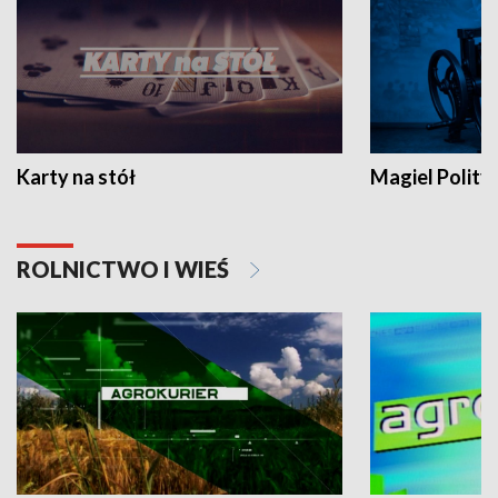
Karty na stół
Magiel Polity
ROLNICTWO I WIEŚ