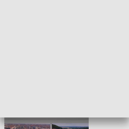
KULTURA I SZTUKA
Wejściówka
Zakładka
MNIEJSZOŚCI