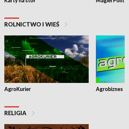
Karty na stół
Magiel Polity
ROLNICTWO I WIEŚ
AgroKurier
Agrobiznes
RELIGIA