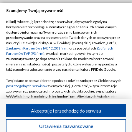
Szanujemy Twoją prywatność
Dołącz do nas:
Kliknij "Akceptuję i przechodzę do serwisu", aby wyrazić zgody na
korzystanie z technologii automatycznego śledzenia i zbierania danych,
TVP
dostęp do informacji na Twoim urządzeniu końcowym i ich
Abonament TVP
przechowywanie oraz na przetwarzanie Twoich danych osobowych przez
Regulamin TVP
nas, czyli Telewizję Polską S.A. w likwidacji (zwaną dalej również „TVP”),
Emisja w TVP
Zaufanych Partnerów z IAB* (1201 firm)
oraz pozostałych
Zaufanych
Polityka prywatności
Partnerów TVP (93 firm)
, w celach marketingowych (w tym do
Centrum informacji TVP
Moje zgody
zautomatyzowanego dopasowania reklam do Twoich zainteresowań i
mierzenia ich skuteczności) i pozostałych, które wskazujemy poniżej, a
Naziemna Telewizja Cyfrowa
Pomoc
także zgody na udostępnianie przez nas identyfikatora PPID do Google.
Sklep TVP
Biuro reklamy
Twoje dane osobowe zbierane podczas odwiedzania przez Ciebie naszych
Rada Programowa
poszczególnych serwisów
zwanych dalej „Portalem”, w tym informacje
Kontakt
zapisywane za pomocą technologii takich jak: pliki cookie, sygnalizatory
System NOS
WWW lub innych podobnych technologii umożliwiających świadczenie
dopasowanych i bezpiecznych usług, personalizację treści oraz reklam,
Informacje o nadawcy
Kanały
udostępnianie funkcji mediów społecznościowych oraz analizowanie
Akceptuję i przechodzę do serwisu
ruchu w Internecie.
Program dla prasy
©2026 Telewizja Polska S.A. w likwidacji
Biuro Reklamy
Twoje dane osobowe zbierane podczas odwiedzania przez Ciebie
Ustawienia zaawansowane
poszczególnych serwisów
na Portalu, takie jak adresy IP, identyfikatory