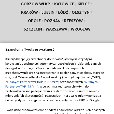
GORZÓW WLKP.
/
KATOWICE
/
KIELCE
/
KRAKÓW
/
LUBLIN
/
ŁÓDŹ
/
OLSZTYN
/
OPOLE
/
POZNAŃ
/
RZESZÓW
/
SZCZECIN
/
WARSZAWA
/
WROCŁAW
Szanujemy Twoją prywatność
Dołącz do nas:
Kliknij "Akceptuję i przechodzę do serwisu", aby wyrazić zgody na
korzystanie z technologii automatycznego śledzenia i zbierania danych,
TVP
dostęp do informacji na Twoim urządzeniu końcowym i ich
Abonament TVP
przechowywanie oraz na przetwarzanie Twoich danych osobowych przez
Regulamin TVP
nas, czyli Telewizję Polską S.A. w likwidacji (zwaną dalej również „TVP”),
Emisja w TVP
Zaufanych Partnerów z IAB* (1201 firm)
oraz pozostałych
Zaufanych
Polityka prywatności
Partnerów TVP (93 firm)
, w celach marketingowych (w tym do
Centrum informacji TVP
Moje zgody
zautomatyzowanego dopasowania reklam do Twoich zainteresowań i
mierzenia ich skuteczności) i pozostałych, które wskazujemy poniżej, a
Naziemna Telewizja Cyfrowa
Pomoc
także zgody na udostępnianie przez nas identyfikatora PPID do Google.
Sklep TVP
Biuro reklamy
Twoje dane osobowe zbierane podczas odwiedzania przez Ciebie naszych
Rada Programowa