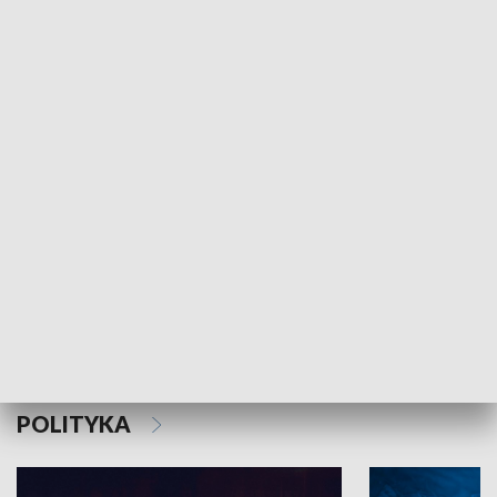
MNIEJSZOŚCI
Schlesien Journal
POLITYKA