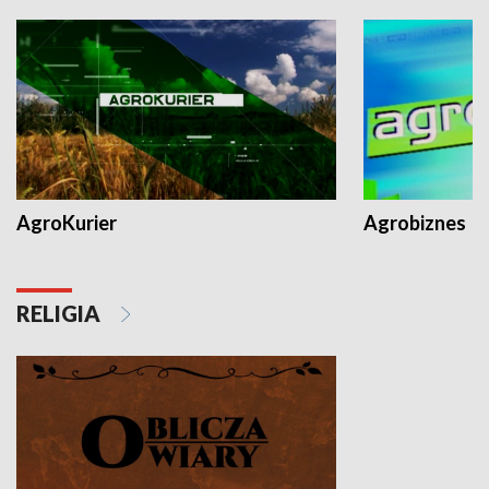
AgroKurier
Agrobiznes
RELIGIA