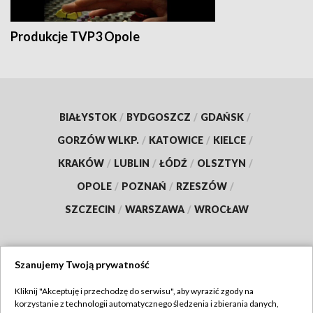
Produkcje TVP3 Opole
BIAŁYSTOK
/
BYDGOSZCZ
/
GDAŃSK
/
GORZÓW WLKP.
/
KATOWICE
/
KIELCE
/
KRAKÓW
/
LUBLIN
/
ŁÓDŹ
/
OLSZTYN
/
OPOLE
/
POZNAŃ
/
RZESZÓW
/
SZCZECIN
/
WARSZAWA
/
WROCŁAW
Szanujemy Twoją prywatność
Dołącz do nas:
Kliknij "Akceptuję i przechodzę do serwisu", aby wyrazić zgody na
korzystanie z technologii automatycznego śledzenia i zbierania danych,
TVP