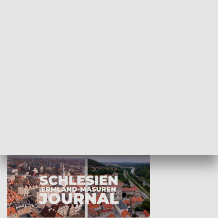
Wejściówka
Zakładka
MNIEJSZOŚCI